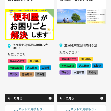
奈良県北葛城郡広陵町古寺
三重県津市渋見町630-26
608-6
対応カテゴリ：
対応カテゴリ：
家具組み立て
引っ越し
家具組み立て
引っ越し
不用品回収
遺品整理
お掃除
不用品回収
遺品整理
お掃除
草刈り
水道修理
その他
草刈り
害虫駆除
その他
もっと見る
もっと見る
ネットで見積もり・
ネットで見積もり・