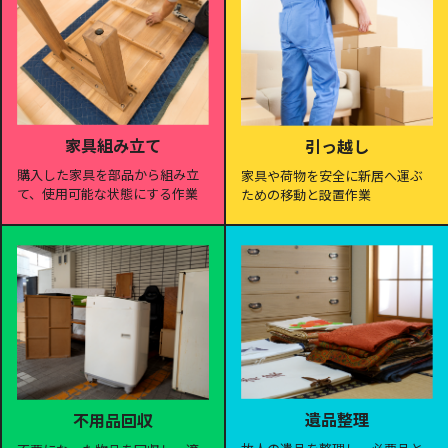
家具組み立て
引っ越し
購入した家具を部品から組み立
家具や荷物を安全に新居へ運ぶ
て、使用可能な状態にする作業
ための移動と設置作業
遺品整理
不用品回収