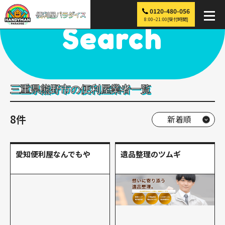
0120-480-056
便利屋パラダイス
>
探す
>
近畿
>
三重
>
熊野市
8:00~21:00[受付時間]
Search
三重県熊野市の便利屋業者一覧
8件
愛知便利屋なんでもや
遺品整理のツムギ