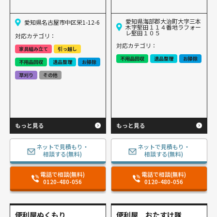
愛知県海部郡大治町大字三本
愛知県名古屋市中区栄1-12-6
木字堅田１１４番地ラフォー
レ堅田１０５
対応カテゴリ：
対応カテゴリ：
家具組み立て
引っ越し
不用品回収
遺品整理
お掃除
不用品回収
遺品整理
お掃除
草刈り
その他
もっと見る
もっと見る
ネットで見積もり・
ネットで見積もり・
相談する(無料)
相談する(無料)
電話で相談(無料)
電話で相談(無料)
0120-480-056
0120-480-056
便利屋ぬくもり
便利屋 おたすけ隊