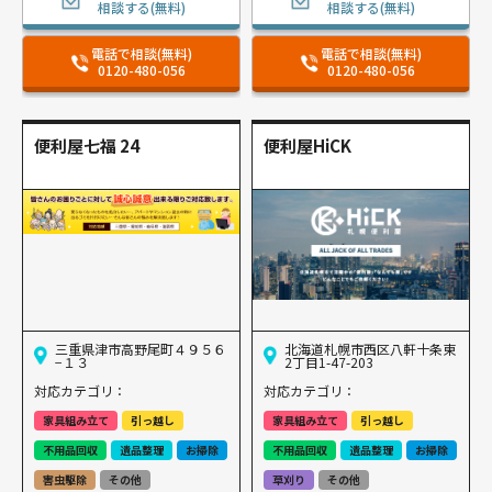
相談する(無料)
相談する(無料)
電話で相談(無料)
電話で相談(無料)
0120-480-056
0120-480-056
便利屋七福 24
便利屋HiCK
三重県津市高野尾町４９５６
北海道札幌市西区八軒十条東
−１３
2丁目1-47-203
対応カテゴリ：
対応カテゴリ：
家具組み立て
引っ越し
家具組み立て
引っ越し
不用品回収
遺品整理
お掃除
不用品回収
遺品整理
お掃除
害虫駆除
その他
草刈り
その他