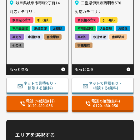
岐阜県岐阜市琴塚2丁目14
三重県伊賀市西明寺570
対応カテゴリ：
対応カテゴリ：
家具組み立て
引っ越し
家具組み立て
引っ越し
不用品回収
遺品整理
お掃除
不用品回収
遺品整理
お掃除
草刈り
水道修理
害虫駆除
草刈り
水道修理
害獣駆除
その他
害虫駆除
もっと見る
もっと見る
ネットで見積もり・
ネットで見積もり・
相談する(無料)
相談する(無料)
電話で相談(無料)
電話で相談(無料)
0120-480-056
0120-480-056
エリアを選択する