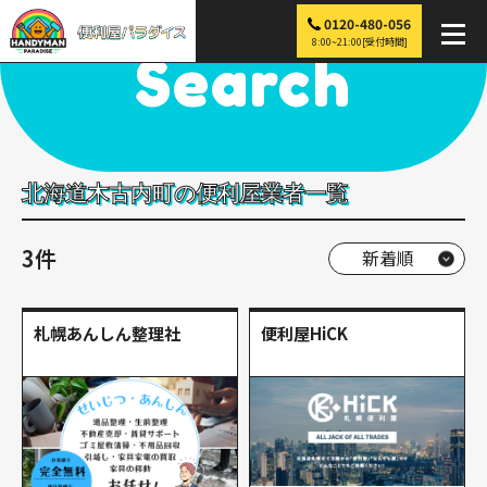
0120-480-056
便利屋パラダイス
>
探す
>
北海道
>
木古内町
8:00~21:00[受付時間]
Search
北海道木古内町の便利屋業者一覧
3件
札幌あんしん整理社
便利屋HiCK