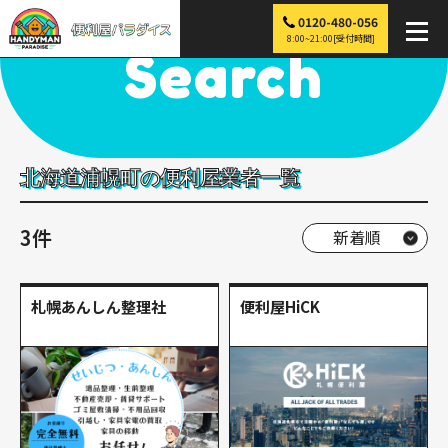
0120-480-056
便利屋パラダイス
>
探す
>
北海道
>
浦幌町
8:00~21:00[受付時間]
Search
北海道浦幌町の便利屋業者一覧
3件
札幌あんしん整理社
便利屋HiCK