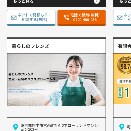
もっと見る
もっ
ネットで見積もり・
電話で相談(無料)
ネ
相談する(無料)
0120-480-056
相
暮らしのフレンズ
有限会
東京都府中市宮西町5-6-2アローランドマンシ
埼
ョン203号