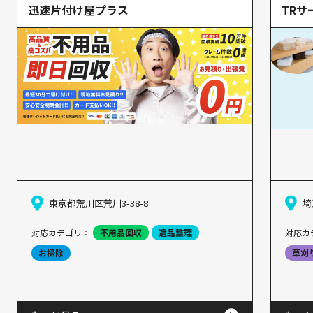
迅速片付け屋プラス
TRサ
東京都荒川区荒川3-38-8
埼
対応カテゴリ：
不用品回収
遺品整理
対応カ
お掃除
草刈