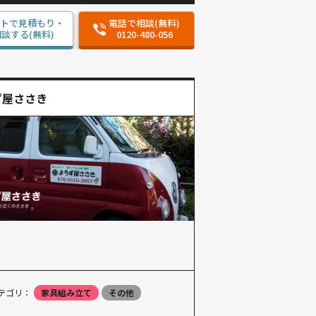
ットで見積もり・
電話で相談(無料)
談する(無料)
0120-480-056
ず屋ささき
テゴリ：
家具組み立て
その他