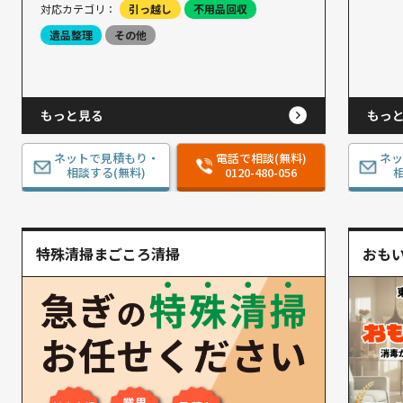
対応カテゴリ：
引っ越し
不用品回収
遺品整理
その他
もっと見る
もっ
ネットで見積もり・
電話で相談(無料)
ネ
相談する(無料)
0120-480-056
相
特殊清掃まごころ清掃
おも