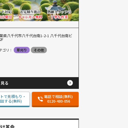
葉県八千代市八千代台南1-2-1 八千代台南ビ
2F
テゴリ：
草刈り
その他
と見る
ットで見積もり・
電話で相談(無料)
談する(無料)
0120-480-056
付け革命