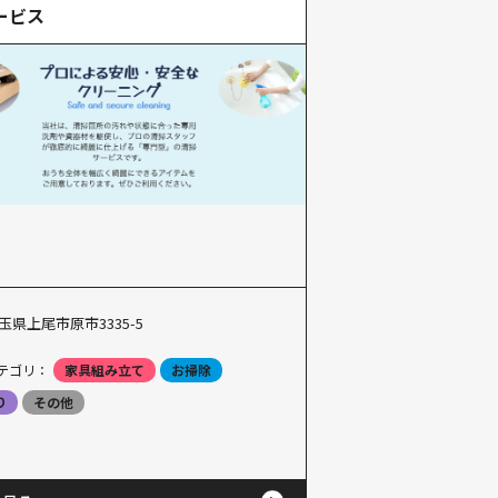
ービス
玉県上尾市原市3335-5
テゴリ：
家具組み立て
お掃除
り
その他