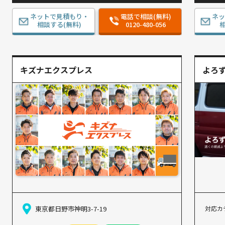
ネットで見積もり・
電話で相談(無料)
ネ
相談する(無料)
0120-480-056
相
キズナエクスプレス
よろ
対応カ
東京都日野市神明3-7-19