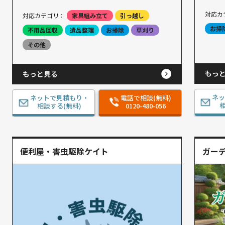
対応カ
対応カテゴリ：
家具組み立て
引っ越し
お掃
不用品回収
遺品整理
お掃除
草刈り
その他
もっ
もっと見る
ネ
ネットで見積もり・
電話で相談(無料)
相
相談する(無料)
0120-480-056
便利屋・害虫駆除ケイト
ガー