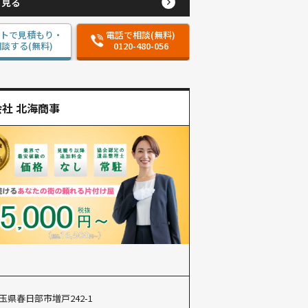
と見る
ットで見積もり・
電話で相談(無料)
談する(無料)
0120-480-056
社 北海商事
玉県春日部市増戸242-1