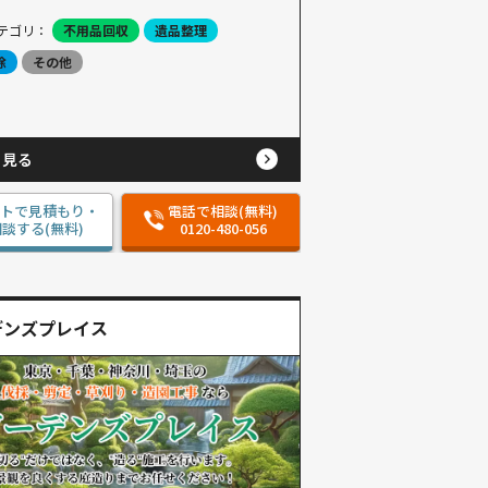
テゴリ：
不用品回収
遺品整理
除
その他
と見る
ットで見積もり・
電話で相談(無料)
談する(無料)
0120-480-056
デンズプレイス