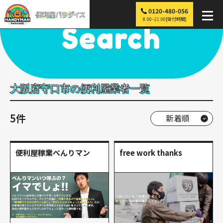
0120-480-056
便利屋パラダイス
>
探す
>
近畿
>
大阪
>
守口市
8:00~21:00[受付時間]
Search
大阪府守口市の便利屋業者一覧
5件
便利屋稼業べんりマン
free work thanks