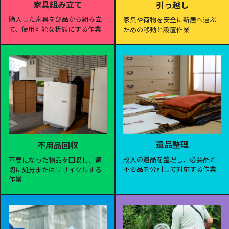
家具組み立て
引っ越し
購入した家具を部品から組み立
家具や荷物を安全に新居へ運ぶ
て、使用可能な状態にする作業
ための移動と設置作業
遺品整理
不用品回収
故人の遺品を整理し、必要品と
不要になった物品を回収し、適
不要品を分別して対応する作業
切に処分またはリサイクルする
作業