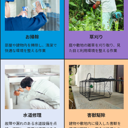
お掃除
草刈り
部屋や建物内を掃除し、清潔で
庭や敷地の雑草を刈り取り、見
快適な環境を整える作業
た目と利用環境を整える作業
水道修理
害獣駆除
故障や漏れのある水道設備を点
建物や敷地内に侵入した害獣を