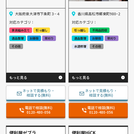
大阪府泉大津市下条町３−４
香川県高松市郷東町980−2
対応カテゴリ：
対応カテゴリ：
家具組み立て
引っ越し
引っ越し
不用品回収
遺品整理
お掃除
草刈り
遺品整理
お掃除
草刈り
その他
水道修理
その他
もっと見る
もっと見る
ネットで見積もり・
ネットで見積もり・
相談する(無料)
相談する(無料)
電話で相談(無料)
電話で相談(無料)
0120-480-056
0120-480-056
便利屋ゼブラ
便利屋HiCK