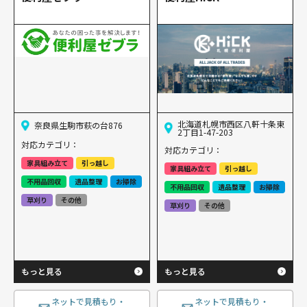
北海道札幌市西区八軒十条東
奈良県生駒市萩の台876
2丁目1-47-203
対応カテゴリ：
対応カテゴリ：
家具組み立て
引っ越し
家具組み立て
引っ越し
不用品回収
遺品整理
お掃除
不用品回収
遺品整理
お掃除
草刈り
その他
草刈り
その他
もっと見る
もっと見る
ネットで見積もり・
ネットで見積もり・