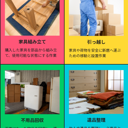
家具組み立て
引っ越し
購入した家具を部品から組み立
家具や荷物を安全に新居へ運ぶ
て、使用可能な状態にする作業
ための移動と設置作業
遺品整理
不用品回収