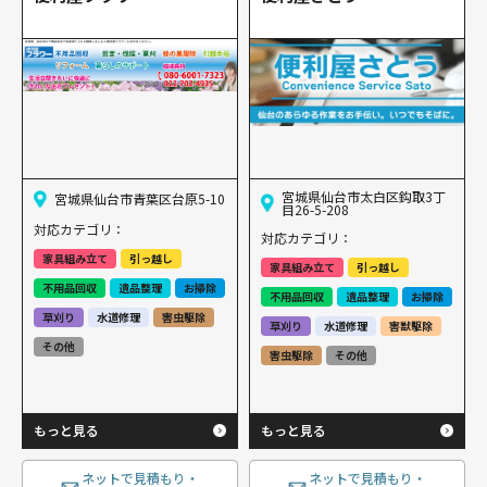
宮城県仙台市太白区鈎取3丁
宮城県仙台市青葉区台原5-10
目26-5-208
対応カテゴリ：
対応カテゴリ：
家具組み立て
引っ越し
家具組み立て
引っ越し
不用品回収
遺品整理
お掃除
不用品回収
遺品整理
お掃除
草刈り
水道修理
害虫駆除
草刈り
水道修理
害獣駆除
その他
害虫駆除
その他
もっと見る
もっと見る
ネットで見積もり・
ネットで見積もり・