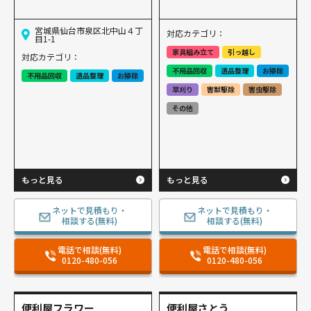
宮城県仙台市泉区北中⼭４丁
対応カテゴリ：
⽬1-1
家具組み立て
引っ越し
対応カテゴリ：
不用品回収
遺品整理
お掃除
不用品回収
遺品整理
お掃除
草刈り
害獣駆除
害虫駆除
その他
もっと見る
もっと見る
ネットで見積もり・
ネットで見積もり・
相談する(無料)
相談する(無料)
電話で相談(無料)
電話で相談(無料)
0120-480-056
0120-480-056
便利屋フラワー
便利屋さとう