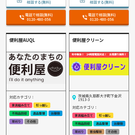
相談する(無料)
相談する(無料)
電話で相談(無料)
電話で相談(無料)
0120-480-056
0120-480-056
便利屋AUQL
便利屋クリーン
茨城県久慈郡大子町下金沢
対応カテゴリ：
1913-3
家具組み立て
引っ越し
対応カテゴリ：
不用品回収
遺品整理
お掃除
家具組み立て
引っ越し
草刈り
その他
不用品回収
遺品整理
お掃除
草刈り
害虫駆除
その他