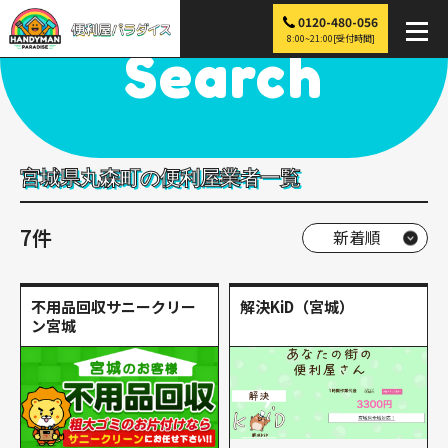
0120-480-056
便利屋パラダイス
>
探す
>
東北
>
宮城
>
丸森町
8:00~21:00[受付時間]
Search
宮城県丸森町の便利屋業者一覧
7件
不用品回収サニークリー
解決KiD（宮城）
ン宮城