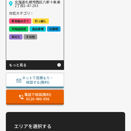
北海道札幌市西区八軒十条東
2丁目1-47-203
対応カテゴリ：
家具組み立て
引っ越し
不用品回収
遺品整理
お掃除
草刈り
その他
もっと見る
ネットで見積もり・
相談する(無料)
電話で相談(無料)
0120-480-056
エリアを選択する