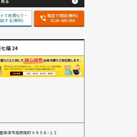
と見る
ットで見積もり・
電話で相談(無料)
談する(無料)
0120-480-056
七福 24
重県津市高野尾町４９５６−１３