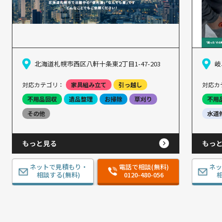
北海道札幌市西区八軒十条東2丁目1-47-203
岐
対応カテゴリ：
家具組み立て
引っ越し
対応カ
不用品回収
遺品整理
お掃除
草刈り
不用
その他
水道
もっと見る
もっ
ネットで見積もり・
電話で相談(無料)
ネ
相談する(無料)
0120-480-056
相