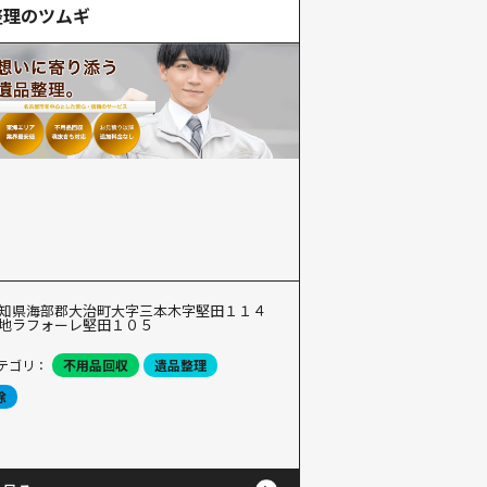
整理のツムギ
知県海部郡大治町大字三本木字堅田１１４
地ラフォーレ堅田１０５
テゴリ：
不用品回収
遺品整理
除