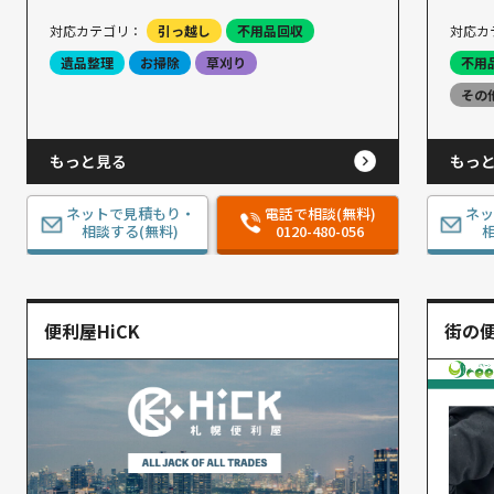
対応カテゴリ：
引っ越し
不用品回収
対応カ
遺品整理
お掃除
草刈り
不用
その
もっと見る
もっ
ネットで見積もり・
電話で相談(無料)
ネ
相談する(無料)
0120-480-056
相
便利屋HiCK
街の便