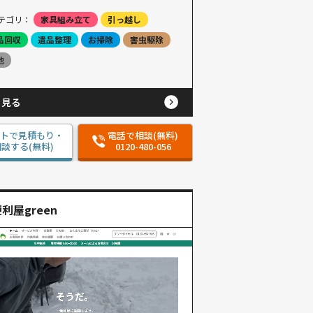
テゴリ：
家具組み立て
引っ越し
品回収
遺品整理
お掃除
害虫駆除
他
と見る
ットで見積もり・
電話で相談(無料)
談する(無料)
0120-480-056
利屋green