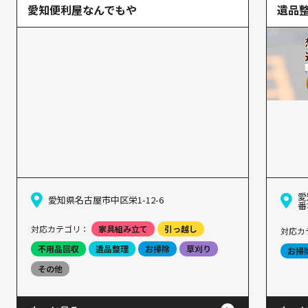
愛知便利屋なんでもや
遺品
愛
愛知県名古屋市中区栄1-12-6
番
対応カテゴリ：
家具組み立て
引っ越し
対応カ
不用品回収
遺品整理
お掃除
草刈り
お掃
その他