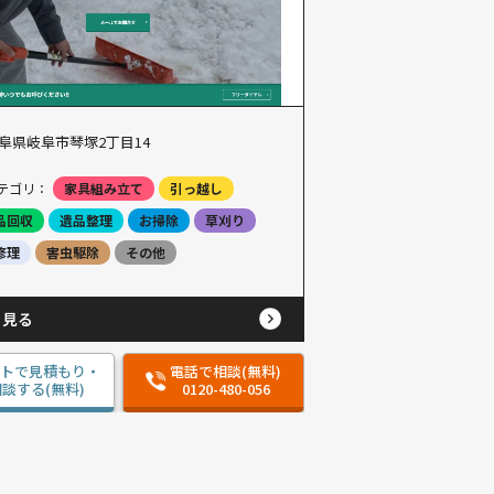
阜県岐阜市琴塚2丁目14
テゴリ：
家具組み立て
引っ越し
品回収
遺品整理
お掃除
草刈り
修理
害虫駆除
その他
と見る
ットで見積もり・
電話で相談(無料)
談する(無料)
0120-480-056