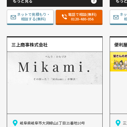
もっと見る
もっ
ネットで見積もり・
電話で相談(無料)
ネ
相談する(無料)
0120-480-056
相
三上商事株式会社
便利屋
岐阜県岐阜市大洞緑山1丁目21番地10号
三