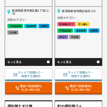
新潟県新潟市東区豊1丁目12-
新潟県新潟市西区板井150
26
対応カテゴリ：
対応カテゴリ：
家具組み立て
引っ越し
不用品回収
遺品整理
お掃除
不用品回収
遺品整理
お掃除
その他
草刈り
その他
もっと見る
もっと見る
ネットで見積もり・
ネットで見積もり・
相談する(無料)
相談する(無料)
電話で相談(無料)
電話で相談(無料)
0120-480-056
0120-480-056
便利屋たすけ隊
町の便利屋さん