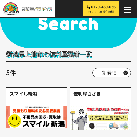
0120-480-056
便利屋パラダイス
>
探す
>
中部
>
新潟
>
上越市
8:00~21:00[受付時間]
Search
新潟県上越市の便利屋業者一覧
5件
スマイル新潟
便利屋ささき