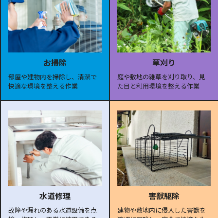
お掃除
草刈り
部屋や建物内を掃除し、清潔で
庭や敷地の雑草を刈り取り、見
快適な環境を整える作業
た目と利用環境を整える作業
水道修理
害獣駆除
故障や漏れのある水道設備を点
建物や敷地内に侵入した害獣を