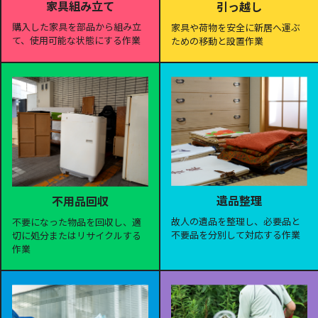
家具組み立て
引っ越し
購入した家具を部品から組み立
家具や荷物を安全に新居へ運ぶ
て、使用可能な状態にする作業
ための移動と設置作業
遺品整理
不用品回収
故人の遺品を整理し、必要品と
不要になった物品を回収し、適
不要品を分別して対応する作業
切に処分またはリサイクルする
作業