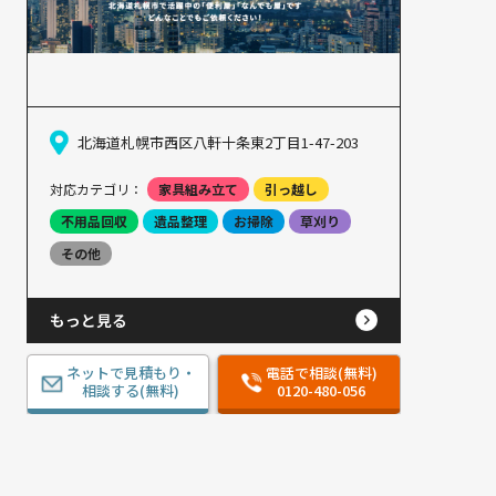
北海道札幌市西区八軒十条東2丁目1-47-203
対応カテゴリ：
家具組み立て
引っ越し
不用品回収
遺品整理
お掃除
草刈り
その他
もっと見る
ネットで見積もり・
電話で相談(無料)
相談する(無料)
0120-480-056