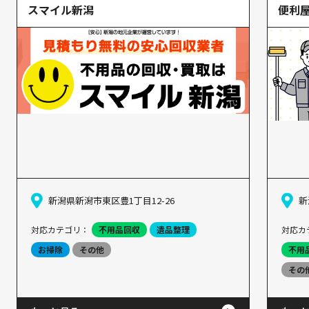
スマイル新潟
便利
新潟県新潟市東区豊1丁目12-26
新
対応カテゴリ：
不用品回収
遺品整理
対応カ
お掃除
その他
不用
その