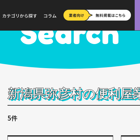
>
新潟
>
弥彦村
カテゴリから探す
コラム
Search
新潟県弥彦村の便利屋
5件