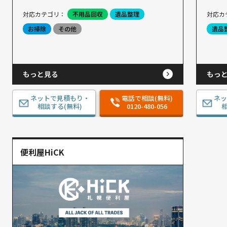
対応カテゴリ：
不用品回収
遺品整理
対応カ
お掃除
その他
遺品
もっと見る
もっ
ネットで見積もり・
電話で相談(無料)
ネ
相談する(無料)
0120-480-056
相
便利屋HiCK