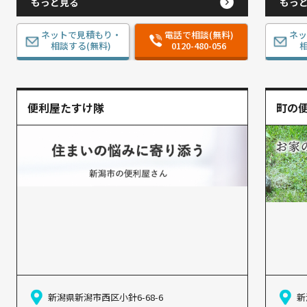
もっと見る
もっ
ネットで見積もり・
電話で相談(無料)
ネ
相談する(無料)
0120-480-056
相
便利屋たすけ隊
町の
新潟県新潟市西区小針6-68-6
新