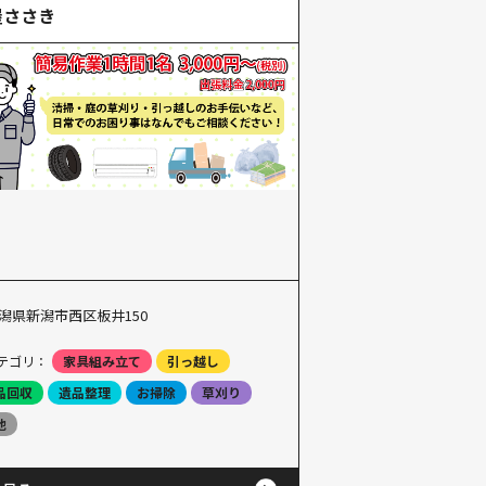
屋ささき
潟県新潟市西区板井150
テゴリ：
家具組み立て
引っ越し
品回収
遺品整理
お掃除
草刈り
他