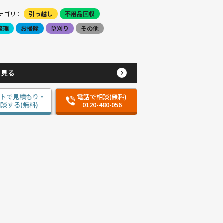
テゴリ：
引っ越し
不用品回収
整理
お掃除
草刈り
その他
と見る
ットで見積もり・
電話で相談(無料)
談する(無料)
0120-480-056