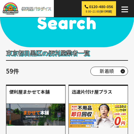
0120-480-056
便利屋パラダイス
>
探す
>
関東
>
東京
>
目黒区
8:00~21:00[受付時間]
Search
東京都目黒区の便利屋業者一覧
59件
便利屋まかせて本舗
迅速片付け屋プラス