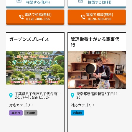
相談する(無料)
相談する(無料)
電話で相談(無料)
電話で相談(無料)
0120-480-056
0120-480-056
ガーデンズプレイス
管理栄養士がいる家事代
行
千葉県八千代市八千代台南1-
東京都新宿区新宿5丁目11-
2-1 八千代台南ビル2F
30
対応カテゴリ：
対応カテゴリ：
草刈り
その他
お掃除