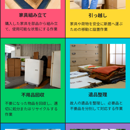
家具組み立て
引っ越し
購入した家具を部品から組み立
家具や荷物を安全に新居へ運ぶ
て、使用可能な状態にする作業
ための移動と設置作業
遺品整理
不用品回収
故人の遺品を整理し、必要品と
不要になった物品を回収し、適
不要品を分別して対応する作業
切に処分またはリサイクルする
作業