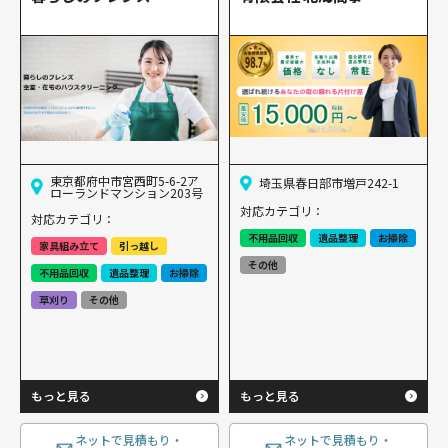
東京都府中市宮西町5-6-2ア
埼玉県春日部市増戸242-1
ローランドマンション203号
対応カテゴリ：
対応カテゴリ：
不用品回収
遺品整理
お掃除
家具組み立て
引っ越し
その他
不用品回収
遺品整理
お掃除
草刈り
その他
もっと見る
もっと見る
ネットで見積もり・
ネットで見積もり・