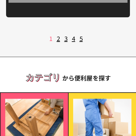
投
1
2
3
4
5
稿
の
ペ
ー
ジ
送
り
カテゴリ
から便利屋を探す