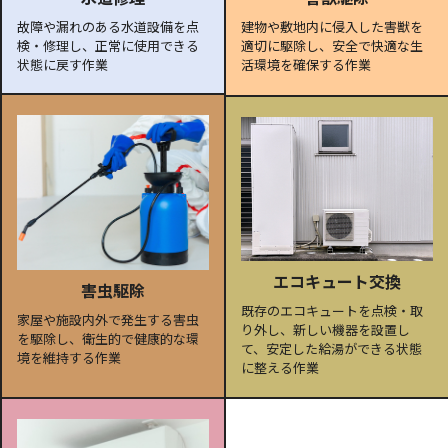
故障や漏れのある水道設備を点
建物や敷地内に侵入した害獣を
検・修理し、正常に使用できる
適切に駆除し、安全で快適な生
状態に戻す作業
活環境を確保する作業
エコキュート交換
害虫駆除
既存のエコキュートを点検・取
家屋や施設内外で発生する害虫
り外し、新しい機器を設置し
を駆除し、衛生的で健康的な環
て、安定した給湯ができる状態
境を維持する作業
に整える作業