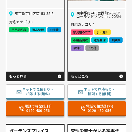
東京都府中市宮西町5-6-2ア
東京都荒川区荒川3-38-8
ローランドマンション203号
対応カテゴリ：
対応カテゴリ：
不用品回収
遺品整理
お掃除
家具組み立て
引っ越し
不用品回収
遺品整理
お掃除
草刈り
その他
もっと見る
もっと見る
ネットで見積もり・
ネットで見積もり・
相談する(無料)
相談する(無料)
電話で相談(無料)
電話で相談(無料)
0120-480-056
0120-480-056
ガーデンズプレイス
管理栄養士がいる家事代