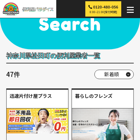
0120-480-056
便利屋パラダイス
>
探す
>
関東
>
神奈川
>
松田町
8:00~21:00[受付時間]
Search
神奈川県松田町の便利屋業者一覧
47件
迅速片付け屋プラス
暮らしのフレンズ