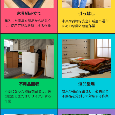
家具組み立て
引っ越し
購入した家具を部品から組み立
家具や荷物を安全に新居へ運ぶ
て、使用可能な状態にする作業
ための移動と設置作業
遺品整理
不用品回収
故人の遺品を整理し、必要品と
不要になった物品を回収し、適
不要品を分別して対応する作業
切に処分またはリサイクルする
作業