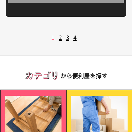
投
1
2
3
4
稿
の
ペ
ー
ジ
送
り
カテゴリ
から便利屋を探す