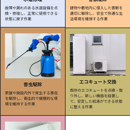
故障や漏れのある水道設備を点
建物や敷地内に侵入した害獣を
検・修理し、正常に使用できる
適切に駆除し、安全で快適な生
状態に戻す作業
活環境を確保する作業
エコキュート交換
害虫駆除
既存のエコキュートを点検・取
家屋や施設内外で発生する害虫
り外し、新しい機器を設置し
を駆除し、衛生的で健康的な環
て、安定した給湯ができる状態
境を維持する作業
に整える作業