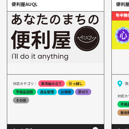
便利屋AUQL
便利
対応カテゴリ：
家具組み立て
引っ越し
茨
不用品回収
遺品整理
お掃除
草刈り
対応カ
その他
不用
害虫