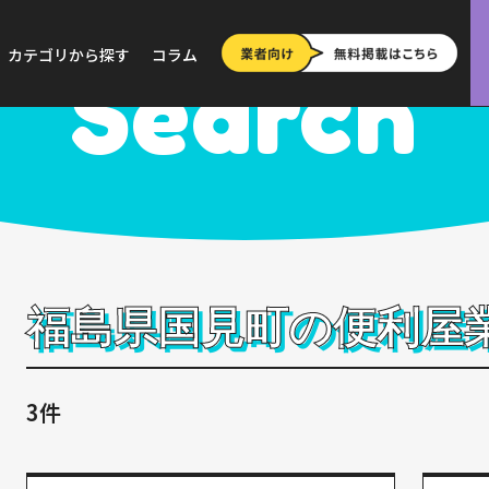
>
福島
>
国見町
カテゴリから探す
コラム
Search
福島県国見町の便利屋
3件