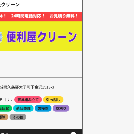
屋クリーン
城県久慈郡大子町下金沢1913-3
テゴリ：
家具組み立て
引っ越し
品回収
遺品整理
お掃除
草刈り
駆除
その他