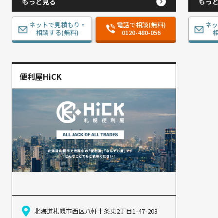
もっと見る
もっ
ネットで見積もり・
電話で相談(無料)
ネ
相談する(無料)
0120-480-056
相
便利屋HiCK
北海道札幌市西区八軒十条東2丁目1-47-203