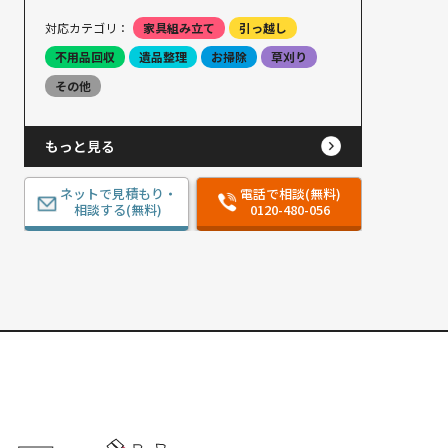
対応カテゴリ：
家具組み立て
引っ越し
不用品回収
遺品整理
お掃除
草刈り
その他
もっと見る
ネットで見積もり・
電話で相談(無料)
相談する(無料)
0120-480-056