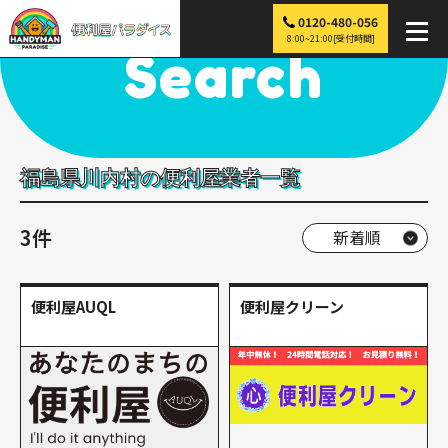
0120-480-056
便利屋パラダイス
>
探す
>
東北
>
福島
>
川内村
8:00~21:00[受付時間]
Search
福島県川内村の便利屋業者一覧
3件
便利屋AUQL
便利屋クリーン