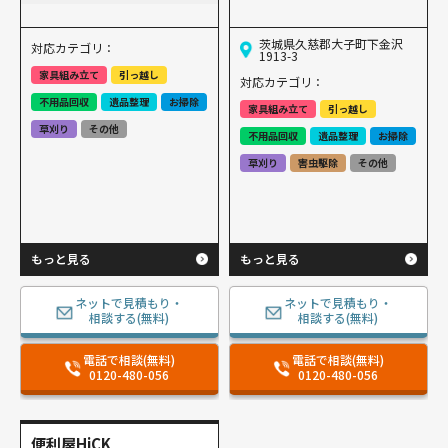
茨城県久慈郡大子町下金沢
対応カテゴリ：
1913-3
家具組み立て
引っ越し
対応カテゴリ：
不用品回収
遺品整理
お掃除
家具組み立て
引っ越し
草刈り
その他
不用品回収
遺品整理
お掃除
草刈り
害虫駆除
その他
もっと見る
もっと見る
ネットで見積もり・
ネットで見積もり・
相談する(無料)
相談する(無料)
電話で相談(無料)
電話で相談(無料)
0120-480-056
0120-480-056
便利屋HiCK