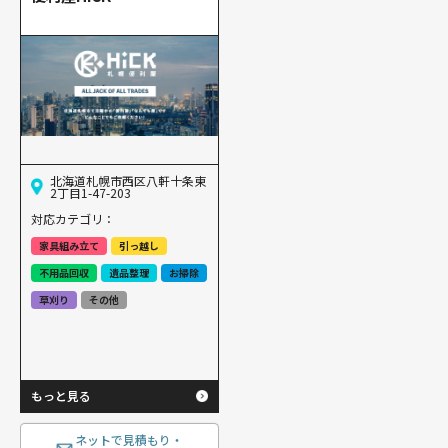
北海道札幌市西区八軒十条東
2丁目1-47-203
対応カテゴリ：
家具組み立て
引っ越し
不用品回収
遺品整理
お掃除
草刈り
その他
もっと見る
ネットで見積もり・