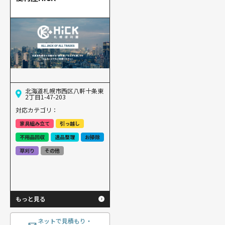
北海道札幌市西区八軒十条東
2丁目1-47-203
対応カテゴリ：
家具組み立て
引っ越し
不用品回収
遺品整理
お掃除
草刈り
その他
もっと見る
ネットで見積もり・