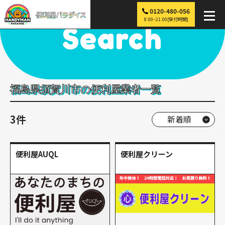
0120-480-056
便利屋パラダイス
>
探す
>
東北
>
福島
>
須賀川市
8:00~21:00[受付時間]
Search
福島県須賀川市の便利屋業者一覧
3件
便利屋AUQL
便利屋クリーン