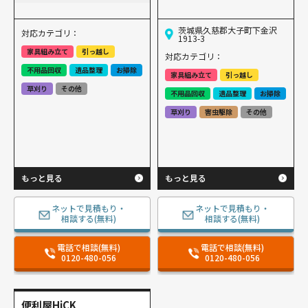
茨城県久慈郡大子町下金沢
対応カテゴリ：
1913-3
家具組み立て
引っ越し
対応カテゴリ：
不用品回収
遺品整理
お掃除
家具組み立て
引っ越し
草刈り
その他
不用品回収
遺品整理
お掃除
草刈り
害虫駆除
その他
もっと見る
もっと見る
ネットで見積もり・
ネットで見積もり・
相談する(無料)
相談する(無料)
電話で相談(無料)
電話で相談(無料)
0120-480-056
0120-480-056
便利屋HiCK