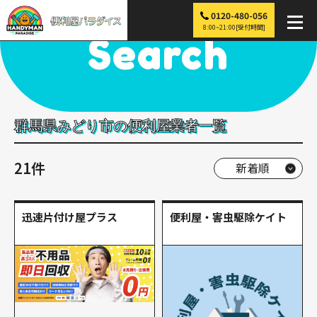
0120-480-056
便利屋パラダイス
>
探す
>
関東
>
群馬
>
みどり市
8:00~21:00[受付時間]
Search
群馬県みどり市の便利屋業者一覧
21件
迅速片付け屋プラス
便利屋・害虫駆除ケイト