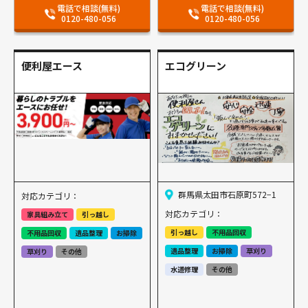
電話で相談(無料)
電話で相談(無料)
0120-480-056
0120-480-056
便利屋エース
エコグリーン
群馬県太田市石原町572−1
対応カテゴリ：
対応カテゴリ：
家具組み立て
引っ越し
引っ越し
不用品回収
不用品回収
遺品整理
お掃除
遺品整理
お掃除
草刈り
草刈り
その他
水道修理
その他