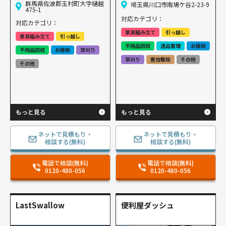
群馬県佐波郡玉村町大字樋越
埼玉県川口市南鳩ケ谷2-23-9
475-1
対応カテゴリ：
対応カテゴリ：
家具組み立て
引っ越し
家具組み立て
引っ越し
不用品回収
遺品整理
お掃除
不用品回収
お掃除
草刈り
草刈り
害虫駆除
その他
その他
もっと見る
もっと見る
ネットで見積もり・
ネットで見積もり・
相談する(無料)
相談する(無料)
電話で相談(無料)
電話で相談(無料)
0120-480-056
0120-480-056
LastSwallow
便利屋ダッシュ