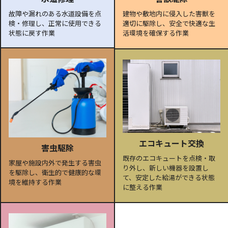
故障や漏れのある水道設備を点
建物や敷地内に侵入した害獣を
検・修理し、正常に使用できる
適切に駆除し、安全で快適な生
状態に戻す作業
活環境を確保する作業
エコキュート交換
害虫駆除
既存のエコキュートを点検・取
家屋や施設内外で発生する害虫
り外し、新しい機器を設置し
を駆除し、衛生的で健康的な環
て、安定した給湯ができる状態
境を維持する作業
に整える作業