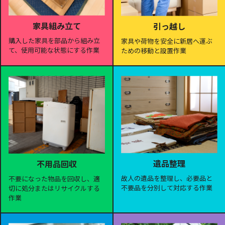
家具組み立て
引っ越し
購入した家具を部品から組み立
家具や荷物を安全に新居へ運ぶ
て、使用可能な状態にする作業
ための移動と設置作業
遺品整理
不用品回収
故人の遺品を整理し、必要品と
不要になった物品を回収し、適
不要品を分別して対応する作業
切に処分またはリサイクルする
作業