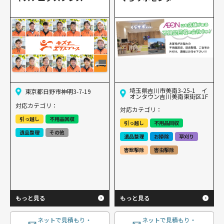
埼玉県吉川市美南3-25-1 イ
東京都日野市神明3-7-19
オンタウン吉川美南東街区1F
対応カテゴリ：
対応カテゴリ：
引っ越し
不用品回収
引っ越し
不用品回収
遺品整理
その他
遺品整理
お掃除
草刈り
害獣駆除
害虫駆除
もっと見る
もっと見る
ネットで見積もり・
ネットで見積もり・