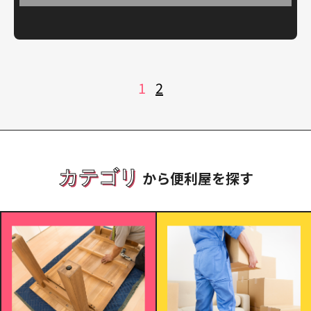
投
1
2
稿
の
ペ
ー
ジ
送
り
カテゴリ
から便利屋を探す