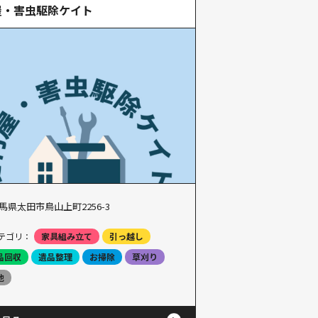
屋・害虫駆除ケイト
馬県太田市鳥山上町2256-3
テゴリ：
家具組み立て
引っ越し
品回収
遺品整理
お掃除
草刈り
他