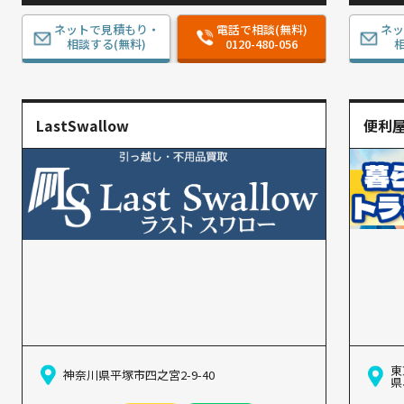
ネットで見積もり・
電話で相談(無料)
ネ
相談する(無料)
0120-480-056
相
LastSwallow
便利
東
神奈川県平塚市四之宮2-9-40
県