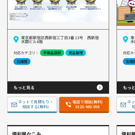
東京都新宿区西新宿三丁目3番 13号 西新宿
東
水間ビル6階
水
対応カテゴリ：
不用品回収
遺品整理
対応カ
お掃除
お掃
もっと見る
もっ
ネットで見積もり・
電話で相談(無料)
ネ
相談する(無料)
0120-480-056
相
便利屋なこみ
便利屋