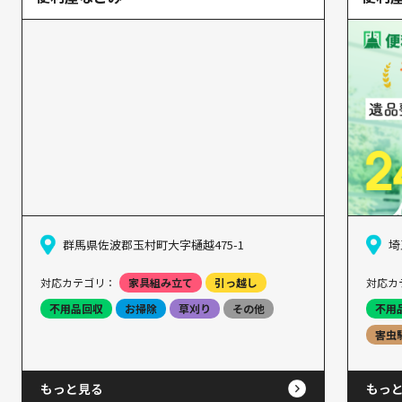
群馬県佐波郡玉村町大字樋越475-1
埼
対応カテゴリ：
家具組み立て
引っ越し
対応カ
不用品回収
お掃除
草刈り
その他
不用
害虫
もっと見る
もっ