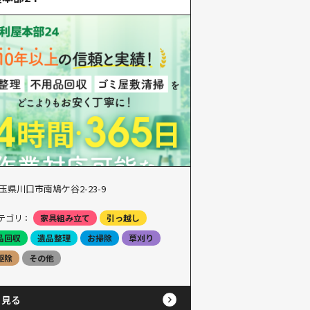
玉県川口市南鳩ケ谷2-23-9
テゴリ：
家具組み立て
引っ越し
品回収
遺品整理
お掃除
草刈り
駆除
その他
と見る