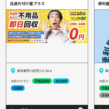
迅速片付け屋プラス
便利
東京都荒川区荒川3-38-8
群
対応カテゴリ：
不用品回収
遺品整理
対応カ
お掃除
不用
その