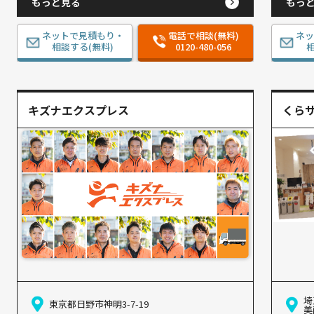
もっと見る
もっ
ネットで見積もり・
電話で相談(無料)
ネ
相談する(無料)
0120-480-056
相
キズナエクスプレス
くら
埼
東京都日野市神明3-7-19
美