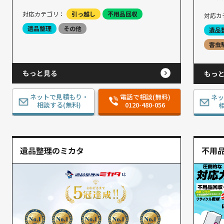
対応カテゴリ：
引っ越し
不用品回収
対応カ
遺品整理
その他
遺品
害虫
もっと見る
もっ
ネットで見積もり・
電話で相談(無料)
ネ
相談する(無料)
0120-480-056
相
遺品整理のミカタ
不用