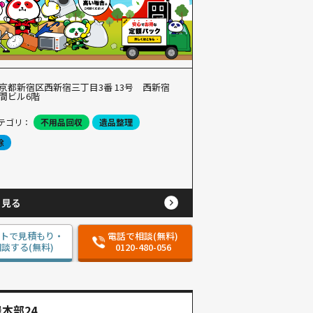
京都新宿区西新宿三丁目3番 13号 西新宿
間ビル6階
テゴリ：
不用品回収
遺品整理
除
と見る
ットで見積もり・
電話で相談(無料)
談する(無料)
0120-480-056
本部24