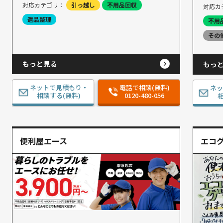
対応カテゴリ：
引っ越し
不用品回収
対応カ
遺品整理
不用
その
もっと見る
もっ
ネットで見積もり・
電話で相談(無料)
ネ
相談する(無料)
0120-480-056
相
便利屋エース
エコ