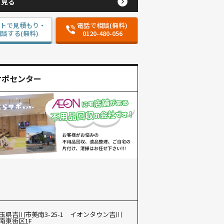
と見る
ットで見積もり・
電話で相談(無料)
談する(無料)
0120-480-056
サポセンター
玉県吉川市美南3-25-1 イオンタウン吉川
南東街区1F