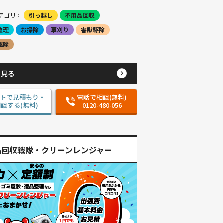
テゴリ：
引っ越し
不用品回収
整理
お掃除
草刈り
害獣駆除
駆除
と見る
ットで見積もり・
電話で相談(無料)
談する(無料)
0120-480-056
品回収戦隊・クリーンレンジャー