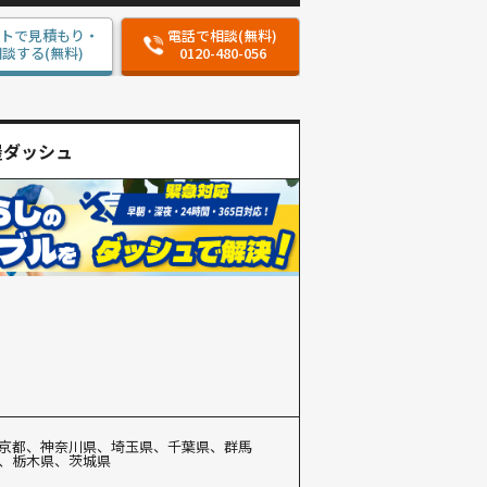
ットで見積もり・
電話で相談(無料)
談する(無料)
0120-480-056
屋ダッシュ
京都、神奈川県、埼玉県、千葉県、群馬
、栃木県、茨城県