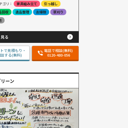
テゴリ：
家具組み立て
引っ越し
品回収
遺品整理
お掃除
草刈り
他
と見る
ットで見積もり・
電話で相談(無料)
談する(無料)
0120-480-056
グリーン