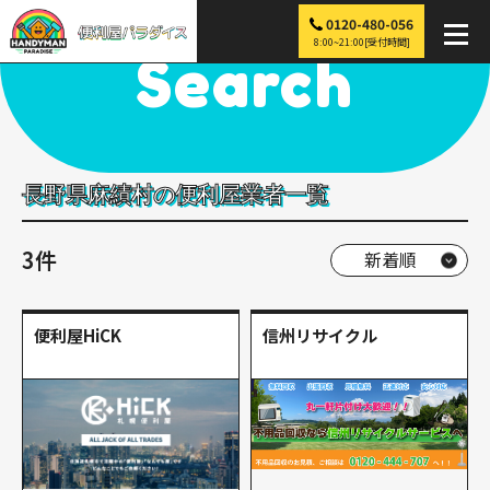
0120-480-056
便利屋パラダイス
>
探す
>
中部
>
長野
>
麻績村
8:00~21:00[受付時間]
Search
長野県麻績村の便利屋業者一覧
3件
便利屋HiCK
信州リサイクル