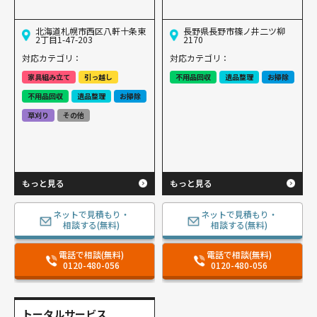
北海道札幌市西区八軒十条東
長野県長野市篠ノ井二ツ柳
2丁目1-47-203
2170
対応カテゴリ：
対応カテゴリ：
家具組み立て
引っ越し
不用品回収
遺品整理
お掃除
不用品回収
遺品整理
お掃除
草刈り
その他
もっと見る
もっと見る
ネットで見積もり・
ネットで見積もり・
相談する(無料)
相談する(無料)
電話で相談(無料)
電話で相談(無料)
0120-480-056
0120-480-056
トータルサービス