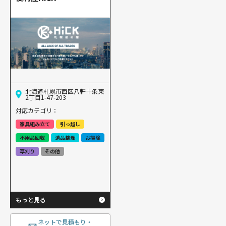
北海道札幌市西区八軒十条東
2丁目1-47-203
対応カテゴリ：
家具組み立て
引っ越し
不用品回収
遺品整理
お掃除
草刈り
その他
もっと見る
ネットで見積もり・