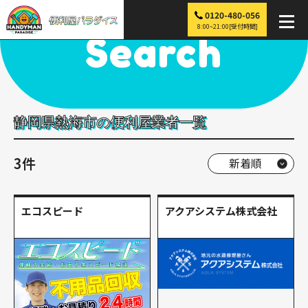
0120-480-056
便利屋パラダイス
>
探す
>
中部
>
静岡
>
熱海市
8:00~21:00[受付時間]
Search
静岡県熱海市の便利屋業者一覧
3件
エコスピード
アクアシステム株式会社