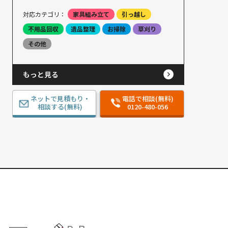
対応カテゴリ：
家具組み立て
引っ越し
不用品回収
遺品整理
お掃除
草刈り
その他
もっと見る
ネットで見積もり・
電話で相談(無料)
相談する(無料)
0120-480-056