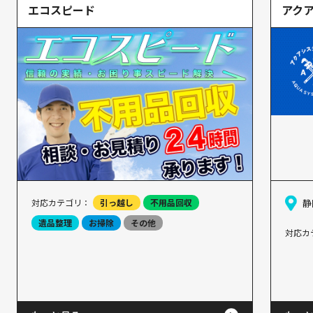
エコスピード
アク
対応カテゴリ：
引っ越し
不用品回収
静
遺品整理
お掃除
その他
対応カ