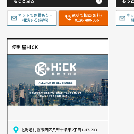
もっと見る
もっ
ネットで見積もり・
電話で相談(無料)
ネ
相談する(無料)
0120-480-056
相
便利屋HiCK
北海道札幌市西区八軒十条東2丁目1-47-203