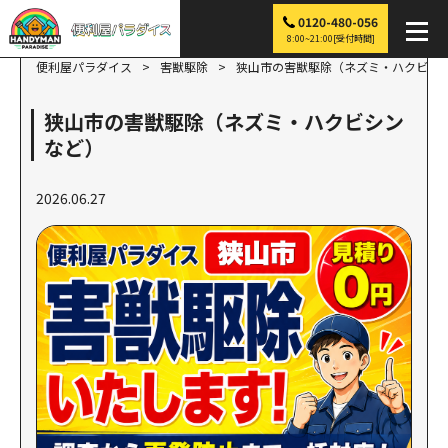
0120-480-056
8:00~21:00[受付時間]
便利屋パラダイス
>
害獣駆除
>
狭山市の害獣駆除（ネズミ・ハクビシ
狭山市の害獣駆除（ネズミ・ハクビシン
など）
2026.06.27