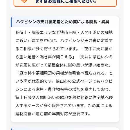
ハクビシンの天井裏定着とため糞による腐食・異臭
稲荷山・堀兼エリアなど狭山丘陵・入間川沿いの緑地
に近い戸建てを中心に、ハクビシンが天井裏に定着す
るご相談が多く寄せられています。「夜中に天井裏か
ら重い足音と鳴き声が聞こえる」「天井に茶色いシミ
が次第に広がって部屋全体に獣の臭いが漂い始めた」
「庭の柿や茶畑周辺の果樹が毎晩食べ荒らされる」と
いう声が代表的です。狭山市の公式ページでもハクビ
シンによる家屋・農作物被害の増加を案内しており、
狭山丘陵や入間川沿いの緑地を移動経路に住宅地へ侵
入するケースが多く報告されています。ため糞による
建材腐食が進む前の早期対応が重要です。