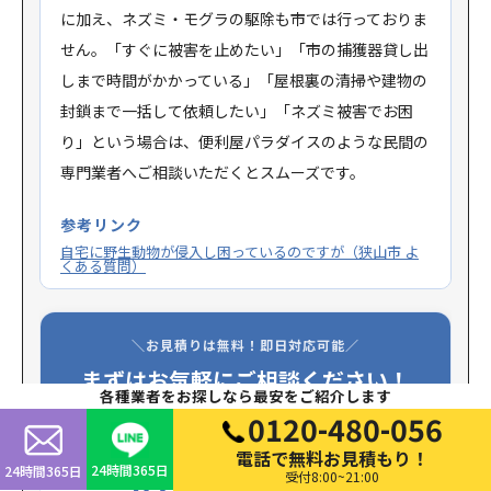
に加え、ネズミ・モグラの駆除も市では行っておりま
せん。「すぐに被害を止めたい」「市の捕獲器貸し出
しまで時間がかかっている」「屋根裏の清掃や建物の
封鎖まで一括して依頼したい」「ネズミ被害でお困
り」という場合は、便利屋パラダイスのような民間の
専門業者へご相談いただくとスムーズです。
参考リンク
自宅に野生動物が侵入し困っているのですが（狭山市 よ
くある質問）
＼お見積りは無料！即日対応可能／
まずはお気軽にご相談ください！
各種業者をお探しなら最安をご紹介します
0120-480-056
電話で無料お見積もり！
お電話からのお問い合わせ
24時間365日
24時間365日
受付8:00~21:00