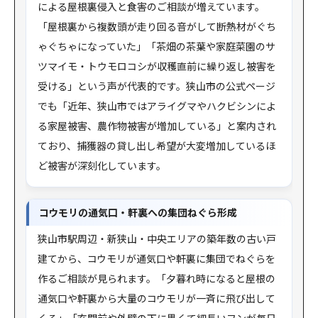
による屋根裏侵入と食害のご相談が増えています。
「屋根裏から複数頭が走り回る音がして断熱材がぐち
ゃぐちゃになっていた」「茶畑の茶葉や家庭菜園のサ
ツマイモ・トウモロコシが収穫直前に繰り返し被害を
受ける」という声が代表的です。狭山市の公式ページ
でも「近年、狭山市ではアライグマやハクビシンによ
る家屋被害、農作物被害が増加している」と案内され
ており、捕獲器の貸し出し希望が大変増加しているほ
ど被害が深刻化しています。
コウモリの通気口・軒裏への集団ねぐら形成
狭山市駅周辺・新狭山・中央エリアの築年数の古い戸
建てから、コウモリが通気口や軒裏に集団でねぐらを
作るご相談が見られます。「夕暮れ時になると屋根の
通気口や軒裏から大量のコウモリが一斉に飛び出して