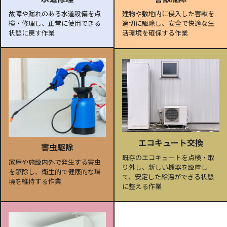
故障や漏れのある水道設備を点
建物や敷地内に侵入した害獣を
検・修理し、正常に使用できる
適切に駆除し、安全で快適な生
状態に戻す作業
活環境を確保する作業
エコキュート交換
害虫駆除
既存のエコキュートを点検・取
家屋や施設内外で発生する害虫
り外し、新しい機器を設置し
を駆除し、衛生的で健康的な環
て、安定した給湯ができる状態
境を維持する作業
に整える作業