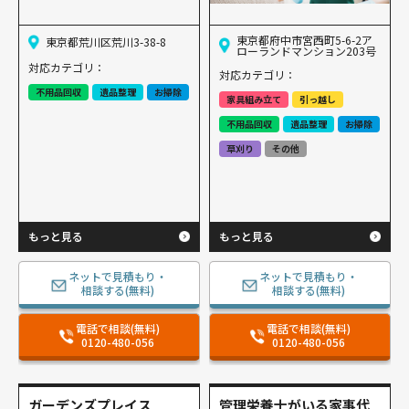
東京都府中市宮西町5-6-2ア
東京都荒川区荒川3-38-8
ローランドマンション203号
対応カテゴリ：
対応カテゴリ：
不用品回収
遺品整理
お掃除
家具組み立て
引っ越し
不用品回収
遺品整理
お掃除
草刈り
その他
もっと見る
もっと見る
ネットで見積もり・
ネットで見積もり・
相談する(無料)
相談する(無料)
電話で相談(無料)
電話で相談(無料)
0120-480-056
0120-480-056
ガーデンズプレイス
管理栄養士がいる家事代