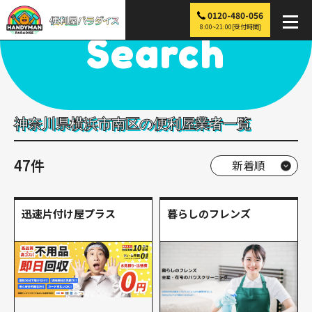
0120-480-056
便利屋パラダイス
>
探す
>
関東
>
神奈川
>
横浜市南区
8:00~21:00[受付時間]
Search
神奈川県横浜市南区の便利屋業者一覧
47件
迅速片付け屋プラス
暮らしのフレンズ