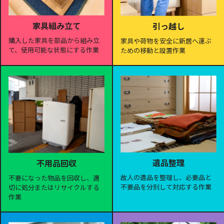
家具組み立て
引っ越し
購入した家具を部品から組み立
家具や荷物を安全に新居へ運ぶ
て、使用可能な状態にする作業
ための移動と設置作業
遺品整理
不用品回収
故人の遺品を整理し、必要品と
不要になった物品を回収し、適
不要品を分別して対応する作業
切に処分またはリサイクルする
作業