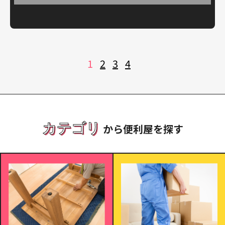
投
1
2
3
4
稿
の
ペ
ー
ジ
送
り
カテゴリ
から便利屋を探す