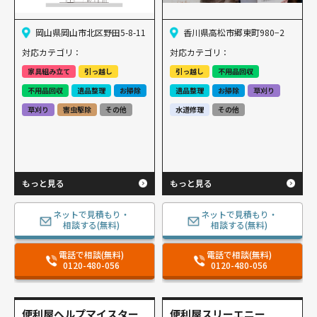
岡山県岡山市北区野田5-8-11
香川県高松市郷東町980−2
対応カテゴリ：
対応カテゴリ：
家具組み立て
引っ越し
引っ越し
不用品回収
不用品回収
遺品整理
お掃除
遺品整理
お掃除
草刈り
草刈り
害虫駆除
その他
水道修理
その他
もっと見る
もっと見る
ネットで見積もり・
ネットで見積もり・
相談する(無料)
相談する(無料)
電話で相談(無料)
電話で相談(無料)
0120-480-056
0120-480-056
便利屋ヘルプマイスター
便利屋スリーエニー