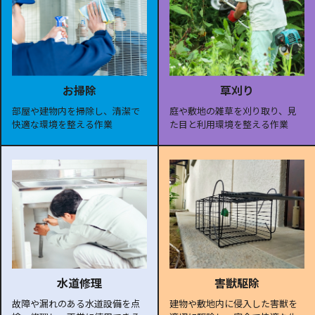
お掃除
草刈り
部屋や建物内を掃除し、清潔で
庭や敷地の雑草を刈り取り、見
快適な環境を整える作業
た目と利用環境を整える作業
水道修理
害獣駆除
故障や漏れのある水道設備を点
建物や敷地内に侵入した害獣を