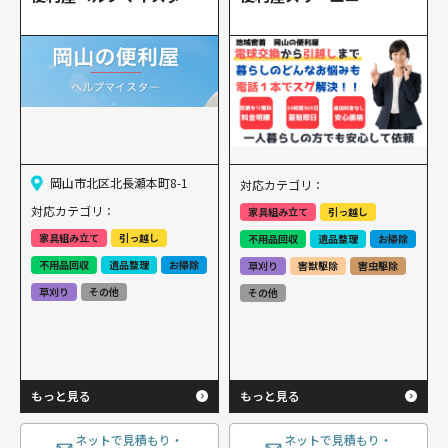
岡山市北区北長瀬本町8-1
対応カテゴリ：
対応カテゴリ：
家具組み立て
引っ越し
家具組み立て
引っ越し
不用品回収
遺品整理
お掃除
不用品回収
遺品整理
お掃除
草刈り
害獣駆除
害虫駆除
草刈り
その他
その他
もっと見る
もっと見る
ネットで見積もり・
ネットで見積もり・