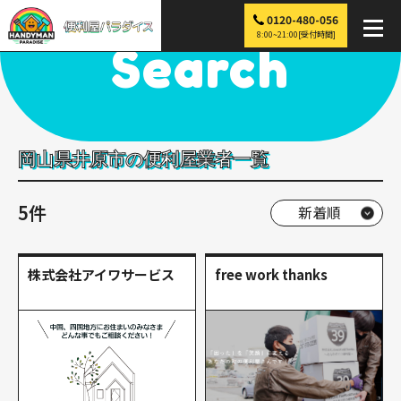
0120-480-056
便利屋パラダイス
>
探す
>
中国
>
岡山
>
井原市
8:00~21:00[受付時間]
Search
岡山県井原市の便利屋業者一覧
5件
株式会社アイワサービス
free work thanks