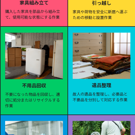
家具組み立て
引っ越し
購入した家具を部品から組み立
家具や荷物を安全に新居へ運ぶ
て、使用可能な状態にする作業
ための移動と設置作業
遺品整理
不用品回収
故人の遺品を整理し、必要品と
不要になった物品を回収し、適
不要品を分別して対応する作業
切に処分またはリサイクルする
作業