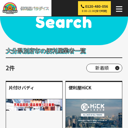
0120-480-056
便利屋パラダイス
>
探す
>
九州
>
大分
>
別府市
8:00~21:00[受付時間]
Search
大分県別府市の便利屋業者一覧
2件
片付けバディ
便利屋HiCK