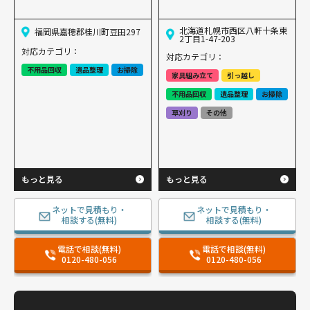
北海道札幌市西区八軒十条東
福岡県嘉穂郡桂川町豆田297
2丁目1-47-203
対応カテゴリ：
対応カテゴリ：
不用品回収
遺品整理
お掃除
家具組み立て
引っ越し
不用品回収
遺品整理
お掃除
草刈り
その他
もっと見る
もっと見る
ネットで見積もり・
ネットで見積もり・
相談する(無料)
相談する(無料)
電話で相談(無料)
電話で相談(無料)
0120-480-056
0120-480-056