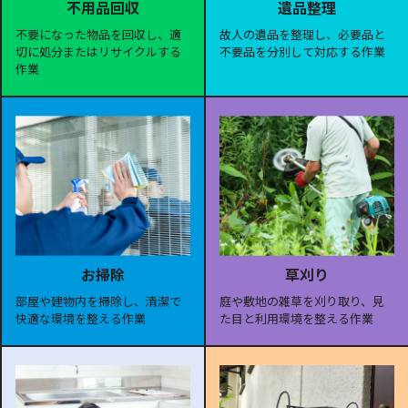
遺品整理
不用品回収
故人の遺品を整理し、必要品と
不要になった物品を回収し、適
不要品を分別して対応する作業
切に処分またはリサイクルする
作業
お掃除
草刈り
部屋や建物内を掃除し、清潔で
庭や敷地の雑草を刈り取り、見
快適な環境を整える作業
た目と利用環境を整える作業