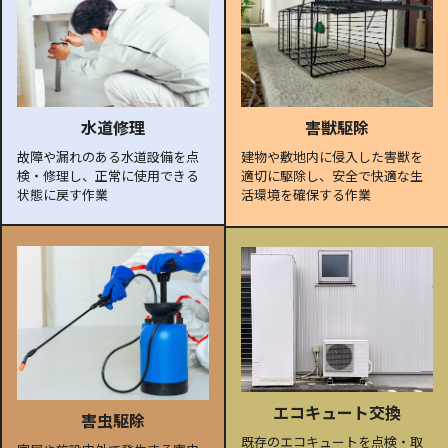
水道修理
害獣駆除
故障や漏れのある水道設備を点
建物や敷地内に侵入した害獣を
検・修理し、正常に使用できる
適切に駆除し、安全で快適な生
状態に戻す作業
活環境を確保する作業
エコキュート交換
害虫駆除
既存のエコキュートを点検・取