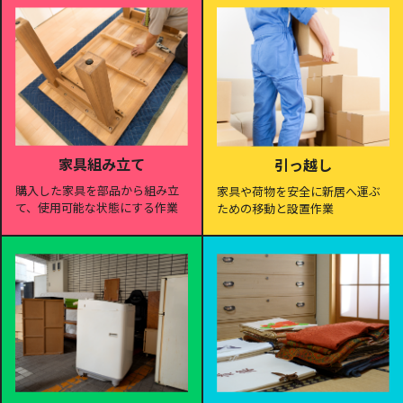
家具組み立て
引っ越し
購入した家具を部品から組み立
家具や荷物を安全に新居へ運ぶ
て、使用可能な状態にする作業
ための移動と設置作業