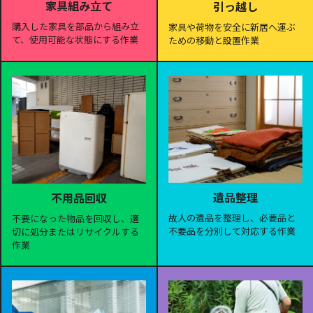
家具組み立て
引っ越し
購入した家具を部品から組み立
家具や荷物を安全に新居へ運ぶ
て、使用可能な状態にする作業
ための移動と設置作業
遺品整理
不用品回収
故人の遺品を整理し、必要品と
不要になった物品を回収し、適
不要品を分別して対応する作業
切に処分またはリサイクルする
作業