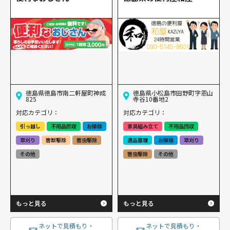
徳島県徳島市南二軒屋町神成
徳島県小松島市田野町字恩山
825
寺谷10番地2
対応カテゴリ：
対応カテゴリ：
引っ越し
不用品回収
お掃除
家具組み立て
不用品回収
草刈り
害獣駆除
害虫駆除
遺品整理
お掃除
草刈り
その他
害虫駆除
その他
もっと見る
もっと見る
ネットで見積もり・
ネットで見積もり・