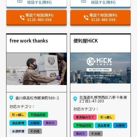
相談する(無料)
相談する(無料)
電話で相談(無料)
電話で相談(無料)
0120-480-056
0120-480-056
free work thanks
便利屋HiCK
北海道札幌市西区八軒十条東
香川県高松市郷東町980−2
2丁目1-47-203
対応カテゴリ：
対応カテゴリ：
引っ越し
不用品回収
家具組み立て
引っ越し
遺品整理
お掃除
草刈り
不用品回収
遺品整理
お掃除
水道修理
その他
草刈り
その他