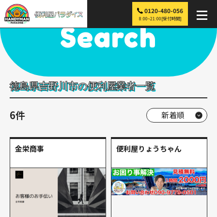
0120-480-056
便利屋パラダイス
>
探す
>
四国
>
徳島
>
吉野川市
8:00~21:00[受付時間]
Search
徳島県吉野川市の便利屋業者一覧
6件
金栄商事
便利屋りょうちゃん