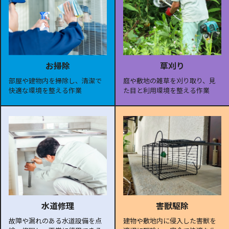
お掃除
草刈り
部屋や建物内を掃除し、清潔で
庭や敷地の雑草を刈り取り、見
快適な環境を整える作業
た目と利用環境を整える作業
水道修理
害獣駆除
故障や漏れのある水道設備を点
建物や敷地内に侵入した害獣を