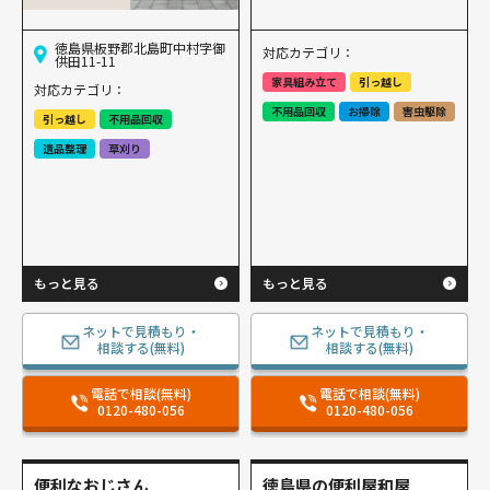
徳島県板野郡北島町中村字御
対応カテゴリ：
供田11-11
家具組み立て
引っ越し
対応カテゴリ：
不用品回収
お掃除
害虫駆除
引っ越し
不用品回収
遺品整理
草刈り
もっと見る
もっと見る
ネットで見積もり・
ネットで見積もり・
相談する(無料)
相談する(無料)
電話で相談(無料)
電話で相談(無料)
0120-480-056
0120-480-056
便利なおじさん
徳島県の便利屋和屋