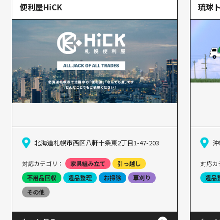
便利屋HiCK
琉球
北海道札幌市西区八軒十条東2丁目1-47-203
沖
対応カテゴリ：
家具組み立て
引っ越し
対応カ
不用品回収
遺品整理
お掃除
草刈り
遺品
その他