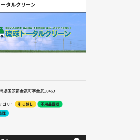
トータルクリーン
縄県国頭郡金武町字金武10463
テゴリ：
引っ越し
不用品回収
整理