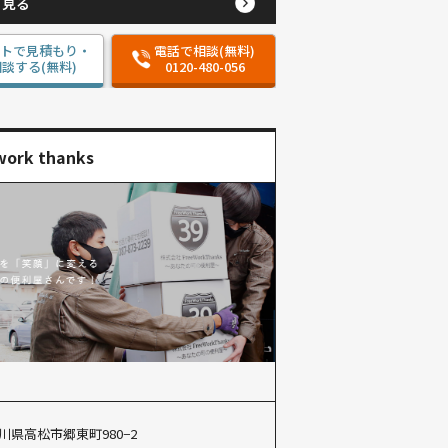
と見る
ットで見積もり・
電話で相談(無料)
談する(無料)
0120-480-056
work thanks
川県高松市郷東町980−2