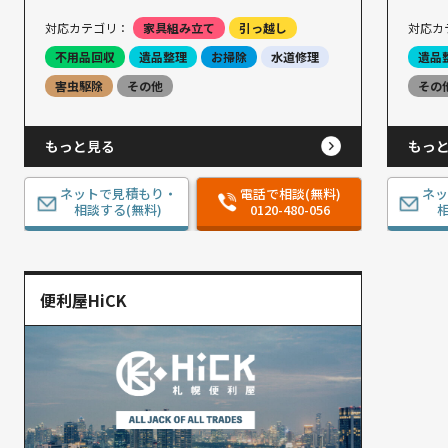
対応カテゴリ：
家具組み立て
引っ越し
対応カ
不用品回収
遺品整理
お掃除
水道修理
遺品
害虫駆除
その他
その
もっと見る
もっ
ネットで見積もり・
電話で相談(無料)
ネ
相談する(無料)
0120-480-056
相
便利屋HiCK