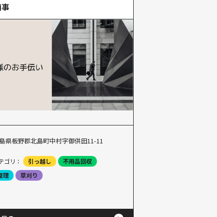
商事
島県板野郡北島町中村字御供田11-11
テゴリ：
引っ越し
不用品回収
整理
草刈り