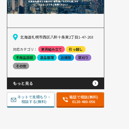
北海道札幌市西区八軒十条東2丁目1-47-203
対応カテゴリ：
家具組み立て
引っ越し
不用品回収
遺品整理
お掃除
草刈り
その他
もっと見る
ネットで見積もり・
電話で相談(無料)
相談する(無料)
0120-480-056