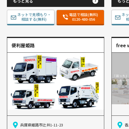
もっと見る
もっ
ネットで見積もり・
電話で相談(無料)
ネ
相談する(無料)
0120-480-056
相
便利屋姫路
free 
兵庫県姫路市辻井1-11-23
香