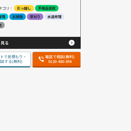
テゴリ：
引っ越し
不用品回収
整理
お掃除
草刈り
水道修理
他
と見る
ットで見積もり・
電話で相談(無料)
談する(無料)
0120-480-056