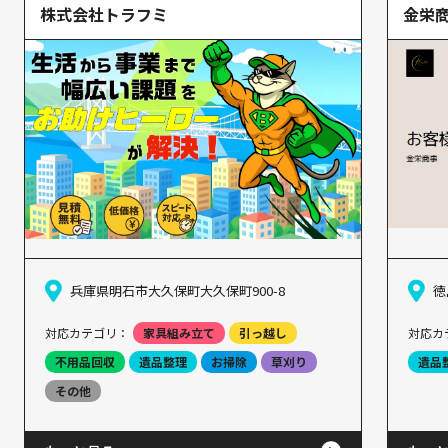
株式会社トラフミ
金栄
兵庫県明石市大久保町大久保町900-8
徳
対応カテゴリ：
家具組み立て
引っ越し
対応カ
不用品回収
遺品整理
お掃除
草刈り
遺品
その他