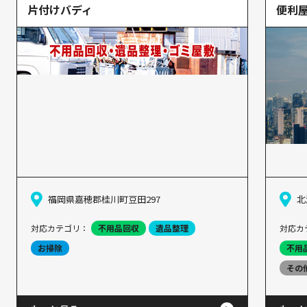
片付けバディ
便利屋
福岡県嘉穂郡桂川町豆田297
北
対応カテゴリ：
不用品回収
遺品整理
対応カ
お掃除
不用
その