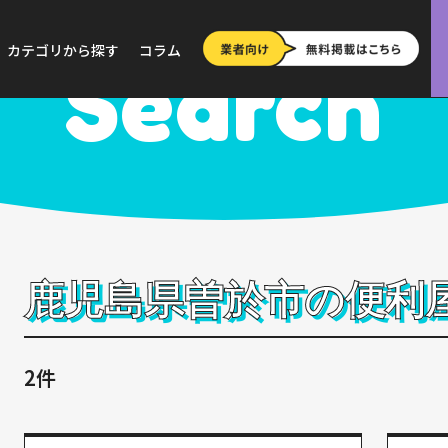
>
鹿児島
>
曽於市
カテゴリから探す
コラム
Search
鹿児島県曽於市の便利
2件