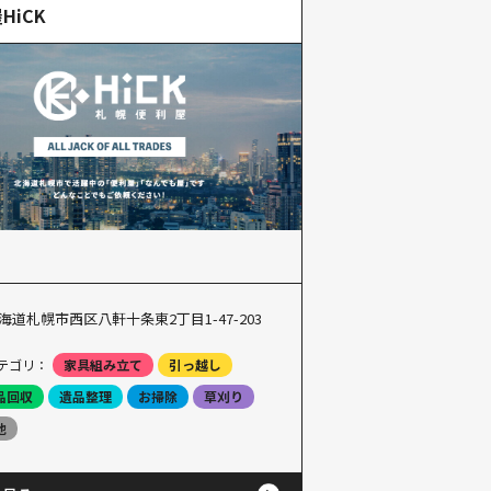
HiCK
海道札幌市西区八軒十条東2丁目1-47-203
テゴリ：
家具組み立て
引っ越し
品回収
遺品整理
お掃除
草刈り
他