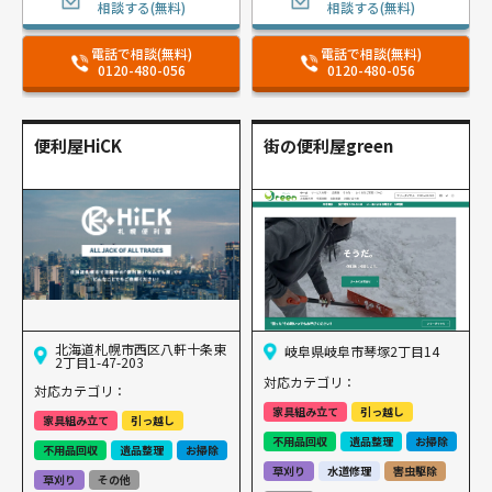
相談する(無料)
相談する(無料)
電話で相談(無料)
電話で相談(無料)
0120-480-056
0120-480-056
便利屋HiCK
街の便利屋green
北海道札幌市西区八軒十条東
岐阜県岐阜市琴塚2丁目14
2丁目1-47-203
対応カテゴリ：
対応カテゴリ：
家具組み立て
引っ越し
家具組み立て
引っ越し
不用品回収
遺品整理
お掃除
不用品回収
遺品整理
お掃除
草刈り
水道修理
害虫駆除
草刈り
その他