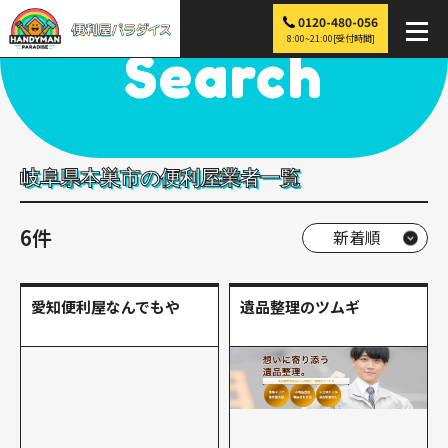
0120-480-056
便利屋パラダイス
>
探す
>
中部
>
岐阜
>
本巣市
8:00~21:00[受付時間]
Search
岐阜県本巣市の便利屋業者一覧
6件
愛知便利屋なんでもや
遺品整理のツムギ