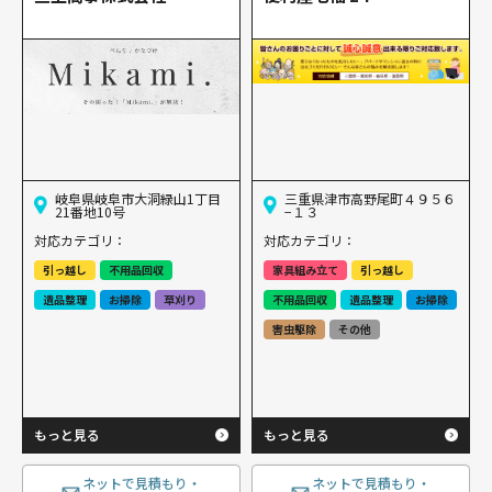
岐阜県岐阜市大洞緑山1丁目
三重県津市高野尾町４９５６
21番地10号
−１３
対応カテゴリ：
対応カテゴリ：
引っ越し
不用品回収
家具組み立て
引っ越し
遺品整理
お掃除
草刈り
不用品回収
遺品整理
お掃除
害虫駆除
その他
もっと見る
もっと見る
ネットで見積もり・
ネットで見積もり・