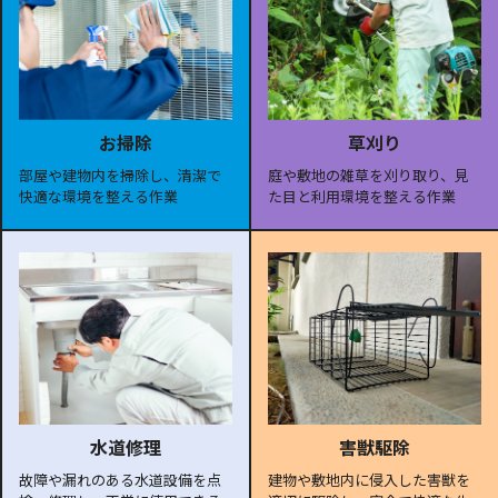
お掃除
草刈り
部屋や建物内を掃除し、清潔で
庭や敷地の雑草を刈り取り、見
快適な環境を整える作業
た目と利用環境を整える作業
水道修理
害獣駆除
故障や漏れのある水道設備を点
建物や敷地内に侵入した害獣を