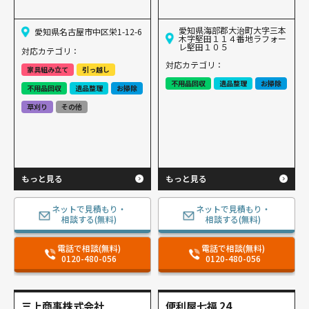
愛知県海部郡大治町大字三本
愛知県名古屋市中区栄1-12-6
木字堅田１１４番地ラフォー
レ堅田１０５
対応カテゴリ：
対応カテゴリ：
家具組み立て
引っ越し
不用品回収
遺品整理
お掃除
不用品回収
遺品整理
お掃除
草刈り
その他
もっと見る
もっと見る
ネットで見積もり・
ネットで見積もり・
相談する(無料)
相談する(無料)
電話で相談(無料)
電話で相談(無料)
0120-480-056
0120-480-056
三上商事株式会社
便利屋七福 24