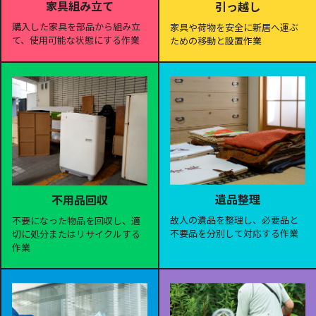
家具組み立て
引っ越し
購入した家具を部品から組み立
家具や荷物を安全に新居へ運ぶ
て、使用可能な状態にする作業
ための移動と設置作業
遺品整理
不用品回収
故人の遺品を整理し、必要品と
不要になった物品を回収し、適
不要品を分別して対応する作業
切に処分またはリサイクルする
作業