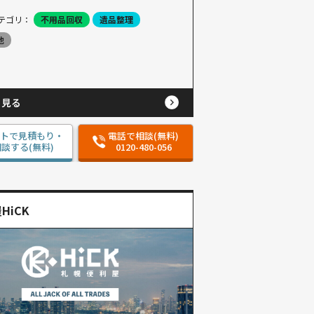
テゴリ：
不用品回収
遺品整理
他
と見る
ットで見積もり・
電話で相談(無料)
談する(無料)
0120-480-056
HiCK