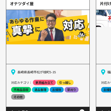
オテツダイ屋
片付
長崎県長崎市松が枝町5-35
福
対応カテゴリ：
家具組み立て
引っ越し
対応カ
不用品回収
遺品整理
お掃除
草刈り
お掃
その他