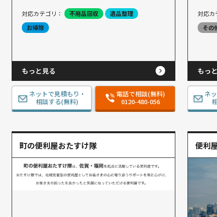
対応カテゴリ：
不用品回収
遺品整理
対応カ
お掃除
その
もっと見る
もっ
ネットで見積もり・
電話で相談(無料)
ネ
相談する(無料)
0120-480-056
相
町の便利屋おたすけ隊
便利屋