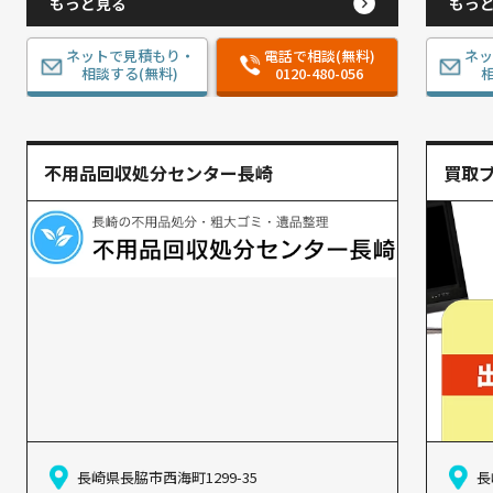
もっと見る
もっ
ネットで見積もり・
電話で相談(無料)
ネ
相談する(無料)
0120-480-056
相
​不用品回収処分センター長崎
買取
長崎県長脇市西海町1299-35
長