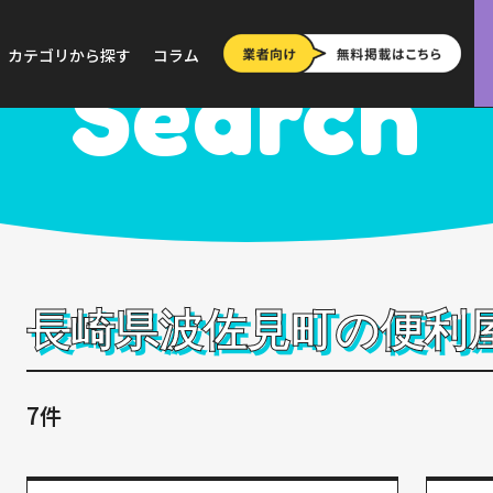
>
長崎
>
波佐見町
カテゴリから探す
コラム
Search
長崎県波佐見町の便利
7件