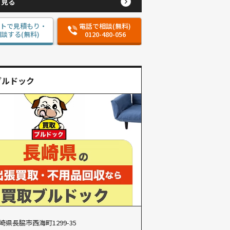
と見る
ットで見積もり・
電話で相談(無料)
談する(無料)
0120-480-056
ブルドック
崎県長脇市西海町1299-35