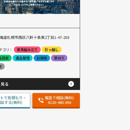
海道札幌市西区八軒十条東2丁目1-47-203
テゴリ：
家具組み立て
引っ越し
品回収
遺品整理
お掃除
草刈り
他
と見る
ットで見積もり・
電話で相談(無料)
談する(無料)
0120-480-056