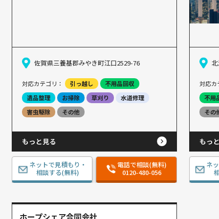
佐賀県三養基郡みやき町江口2529-76
北
対応カテゴリ：
引っ越し
不用品回収
対応カ
遺品整理
お掃除
草刈り
水道修理
不用
害虫駆除
その他
その
もっと見る
もっ
ネットで見積もり・
電話で相談(無料)
ネ
相談する(無料)
0120-480-056
相
ホープシェア合同会社