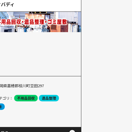
けバディ
岡県嘉穂郡桂川町豆田297
テゴリ：
不用品回収
遺品整理
除