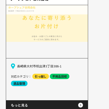
長崎県大村市杭出津3丁目386-1
対応カテゴリ：
引っ越し
不用品回収
遺品整理
もっと見る