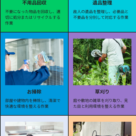
遺品整理
不用品回収
故人の遺品を整理し、必要品と
不要になった物品を回収し、適
不要品を分別して対応する作業
切に処分またはリサイクルする
作業
お掃除
草刈り
部屋や建物内を掃除し、清潔で
庭や敷地の雑草を刈り取り、見
快適な環境を整える作業
た目と利用環境を整える作業