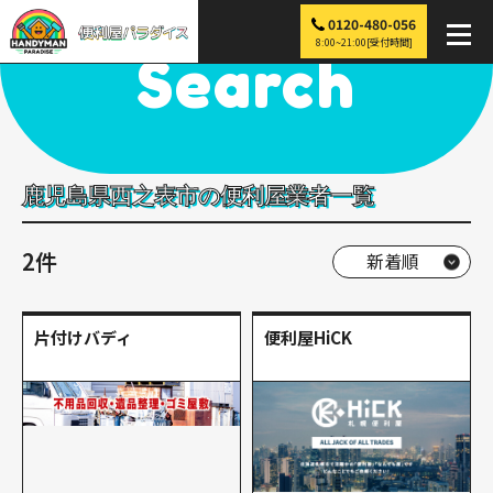
0120-480-056
便利屋パラダイス
>
探す
>
九州
>
鹿児島
>
西之表市
8:00~21:00[受付時間]
Search
鹿児島県西之表市の便利屋業者一覧
2件
片付けバディ
便利屋HiCK