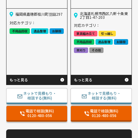
北海道札幌市西区八軒十条東
福岡県嘉穂郡桂川町豆田297
2丁目1-47-203
対応カテゴリ：
対応カテゴリ：
不用品回収
遺品整理
お掃除
家具組み立て
引っ越し
不用品回収
遺品整理
お掃除
草刈り
その他
もっと見る
もっと見る
ネットで見積もり・
ネットで見積もり・
相談する(無料)
相談する(無料)
電話で相談(無料)
電話で相談(無料)
0120-480-056
0120-480-056