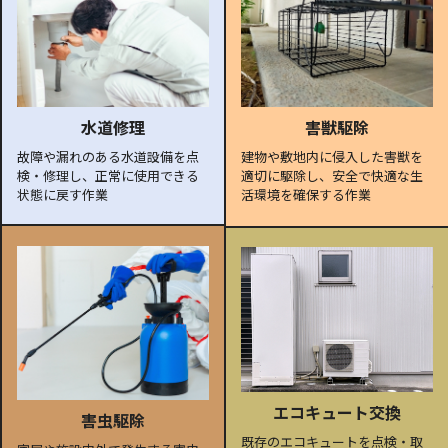
水道修理
害獣駆除
故障や漏れのある水道設備を点
建物や敷地内に侵入した害獣を
検・修理し、正常に使用できる
適切に駆除し、安全で快適な生
状態に戻す作業
活環境を確保する作業
エコキュート交換
害虫駆除
既存のエコキュートを点検・取