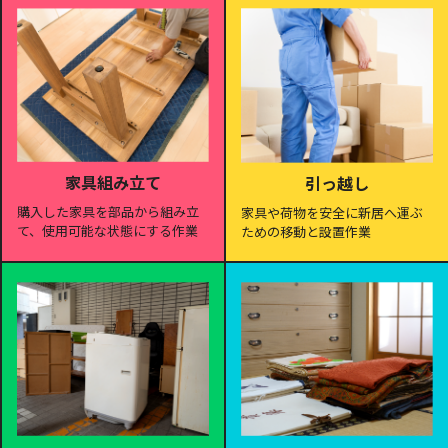
家具組み立て
引っ越し
購入した家具を部品から組み立
家具や荷物を安全に新居へ運ぶ
て、使用可能な状態にする作業
ための移動と設置作業