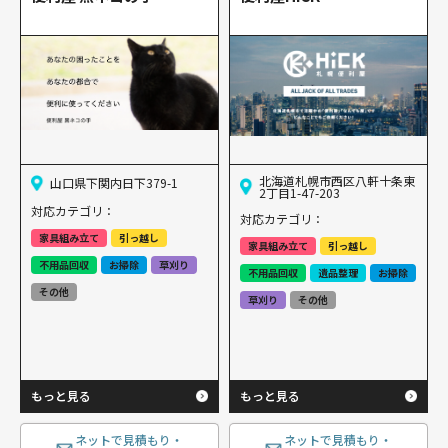
北海道札幌市西区八軒十条東
山口県下関内日下379-1
2丁目1-47-203
対応カテゴリ：
対応カテゴリ：
家具組み立て
引っ越し
家具組み立て
引っ越し
不用品回収
お掃除
草刈り
不用品回収
遺品整理
お掃除
その他
草刈り
その他
もっと見る
もっと見る
ネットで見積もり・
ネットで見積もり・