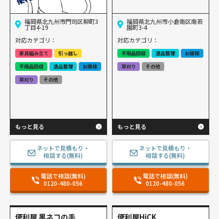
福岡県北九州市門司区柳町3
福岡県北九州市小倉南区南若
丁目4-19
園町3-4
対応カテゴリ：
対応カテゴリ：
家具組み立て
引っ越し
不用品回収
遺品整理
お掃除
不用品回収
遺品整理
お掃除
草刈り
その他
草刈り
その他
もっと見る
もっと見る
ネットで見積もり・
ネットで見積もり・
相談する(無料)
相談する(無料)
電話で相談(無料)
電話で相談(無料)
0120-480-056
0120-480-056
便利屋 黒ネコの手
便利屋HiCK