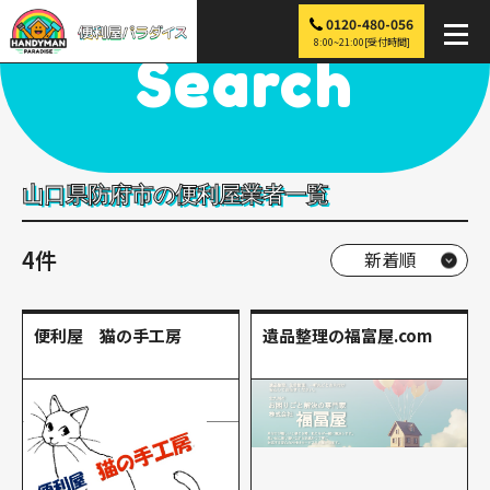
0120-480-056
便利屋パラダイス
>
探す
>
中国
>
山口
>
防府市
8:00~21:00[受付時間]
Search
山口県防府市の便利屋業者一覧
4件
便利屋 猫の手工房
遺品整理の福富屋.com