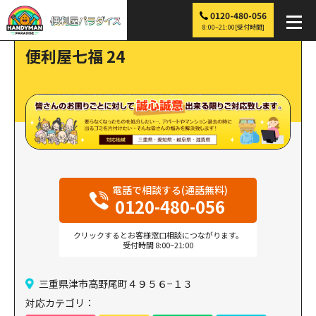
0120-480-056
便利屋パラダイス
>
探す
>
便利屋七福 24
8:00~21:00[受付時間]
便利屋七福 24
電話で相談する(通話無料)
0120-480-056
クリックするとお客様窓口相談につながります。
受付時間 8:00~21:00
三重県津市高野尾町４９５６−１３
対応カテゴリ：