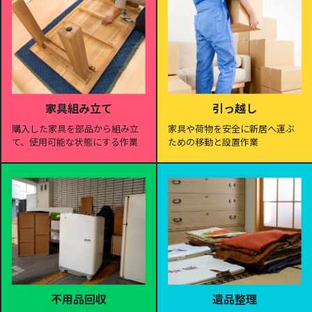
家具組み立て
引っ越し
購入した家具を部品から組み立
家具や荷物を安全に新居へ運ぶ
て、使用可能な状態にする作業
ための移動と設置作業
遺品整理
不用品回収