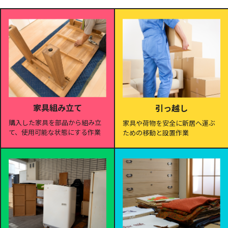
家具組み立て
引っ越し
購入した家具を部品から組み立
家具や荷物を安全に新居へ運ぶ
て、使用可能な状態にする作業
ための移動と設置作業