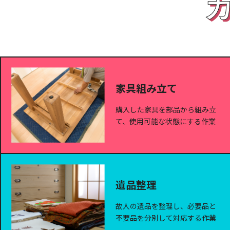
家具組み立て
購入した家具を部品から組み立
て、使用可能な状態にする作業
遺品整理
故人の遺品を整理し、必要品と
不要品を分別して対応する作業