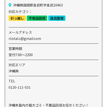
沖縄県国頭郡金武町字金武10463
対応カテゴリ：
引っ越し
不用品回収
遺品整理
メールアドレス
r.total.c@gmail.com
営業時間
受付7:00～2200
対応エリア
沖縄県
TEL
0120-111-531
沖縄本島内の粗大ゴミ・不要品回収お任せください！