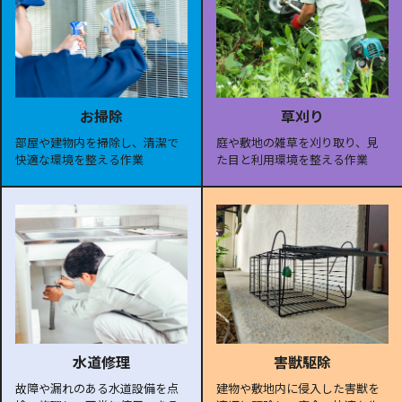
お掃除
草刈り
部屋や建物内を掃除し、清潔で
庭や敷地の雑草を刈り取り、見
快適な環境を整える作業
た目と利用環境を整える作業
水道修理
害獣駆除
故障や漏れのある水道設備を点
建物や敷地内に侵入した害獣を