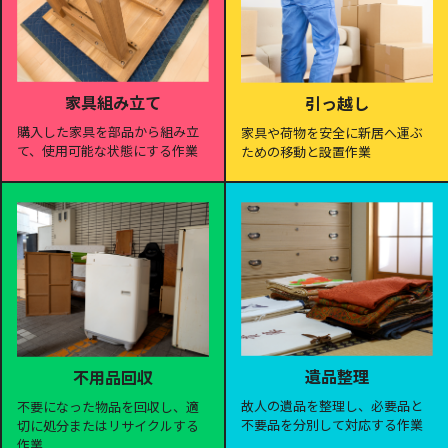
家具組み立て
引っ越し
購入した家具を部品から組み立
家具や荷物を安全に新居へ運ぶ
て、使用可能な状態にする作業
ための移動と設置作業
遺品整理
不用品回収
故人の遺品を整理し、必要品と
不要になった物品を回収し、適
不要品を分別して対応する作業
切に処分またはリサイクルする
作業