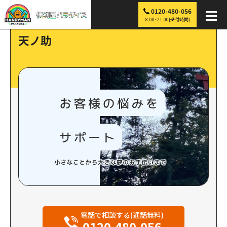
0120-480-056
便利屋パラダイス
>
探す
>
天ノ助
8:00~21:00[受付時間]
天ノ助
電話で相談する(通話無料)
0120-480-056