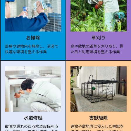
お掃除
草刈り
部屋や建物内を掃除し、清潔で
庭や敷地の雑草を刈り取り、見
快適な環境を整える作業
た目と利用環境を整える作業
水道修理
害獣駆除
故障や漏れのある水道設備を点
建物や敷地内に侵入した害獣を