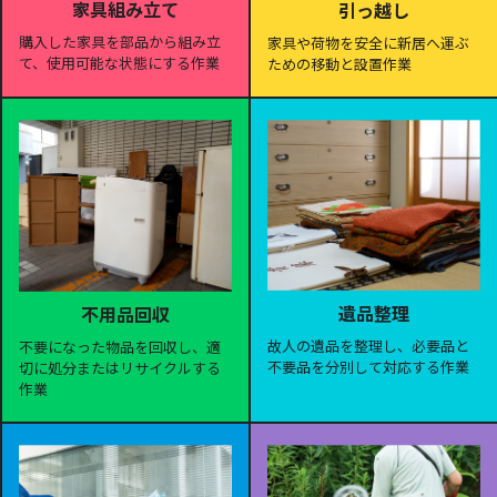
家具組み立て
引っ越し
購入した家具を部品から組み立
家具や荷物を安全に新居へ運ぶ
て、使用可能な状態にする作業
ための移動と設置作業
遺品整理
不用品回収
故人の遺品を整理し、必要品と
不要になった物品を回収し、適
不要品を分別して対応する作業
切に処分またはリサイクルする
作業