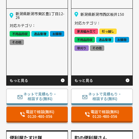
新潟県新潟市東区豊1丁目12-
新潟県新潟市西区板井150
26
対応カテゴリ：
対応カテゴリ：
家具組み立て
引っ越し
不用品回収
遺品整理
お掃除
不用品回収
遺品整理
お掃除
その他
草刈り
その他
もっと見る
もっと見る
ネットで見積もり・
ネットで見積もり・
相談する(無料)
相談する(無料)
電話で相談(無料)
電話で相談(無料)
0120-480-056
0120-480-056
便利屋たすけ隊
町の便利屋さん