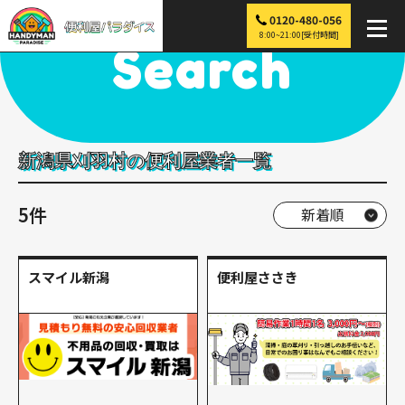
0120-480-056
便利屋パラダイス
>
探す
>
中部
>
新潟
>
刈羽村
8:00~21:00[受付時間]
Search
新潟県刈羽村の便利屋業者一覧
5件
スマイル新潟
便利屋ささき