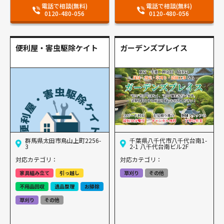
電話で相談(無料)
電話で相談(無料)
0120-480-056
0120-480-056
便利屋・害虫駆除ケイト
ガーデンズプレイス
群馬県太田市鳥山上町2256-
千葉県八千代市八千代台南1-
3
2-1 八千代台南ビル2F
対応カテゴリ：
対応カテゴリ：
家具組み立て
引っ越し
草刈り
その他
不用品回収
遺品整理
お掃除
草刈り
その他