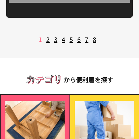
投
1
2
3
4
5
6
7
8
稿
の
ペ
ー
ジ
送
り
カテゴリ
から便利屋を探す