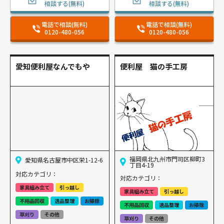
相談する(無料)
相談する(無料)
電話で相談(無料)
電話で相談(無料)
0120-480-056
0120-480-056
愛知便利屋なんでもや
便利屋 猫の手工房
福岡県北九州市門司区柳町3
愛知県名古屋市中区栄1-12-6
丁目4-19
対応カテゴリ：
対応カテゴリ：
家具組み立て
引っ越し
家具組み立て
引っ越し
不用品回収
遺品整理
お掃除
不用品回収
遺品整理
お掃除
草刈り
その他
草刈り
その他