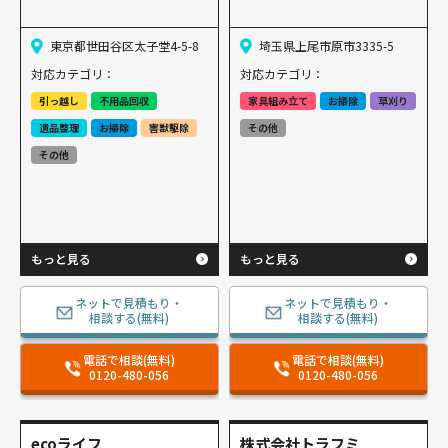
東京都世田谷区太子堂4-5-8
埼玉県上尾市原市3335-5
対応カテゴリ：
対応カテゴリ：
引っ越し
不用品回収
家具組み立て
お掃除
草刈り
遺品整理
お掃除
害獣駆除
その他
その他
もっと見る
もっと見る
ネットで見積もり・
ネットで見積もり・
相談する(無料)
相談する(無料)
電話で相談(無料)
電話で相談(無料)
0120-480-056
0120-480-056
ecoライフ
株式会社トラフミ