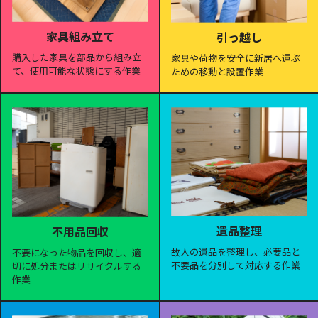
家具組み立て
引っ越し
購入した家具を部品から組み立
家具や荷物を安全に新居へ運ぶ
て、使用可能な状態にする作業
ための移動と設置作業
遺品整理
不用品回収
故人の遺品を整理し、必要品と
不要になった物品を回収し、適
不要品を分別して対応する作業
切に処分またはリサイクルする
作業