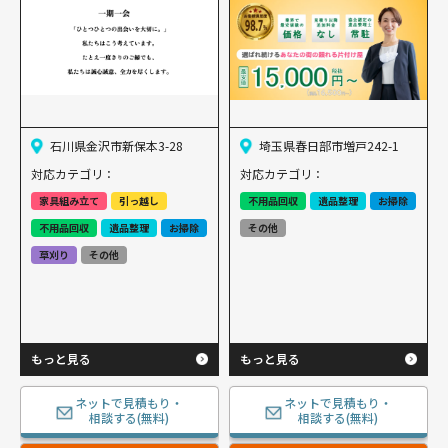
石川県金沢市新保本3-28
埼玉県春日部市増戸242-1
対応カテゴリ：
対応カテゴリ：
家具組み立て
引っ越し
不用品回収
遺品整理
お掃除
不用品回収
遺品整理
お掃除
その他
草刈り
その他
もっと見る
もっと見る
ネットで見積もり・
ネットで見積もり・
相談する(無料)
相談する(無料)