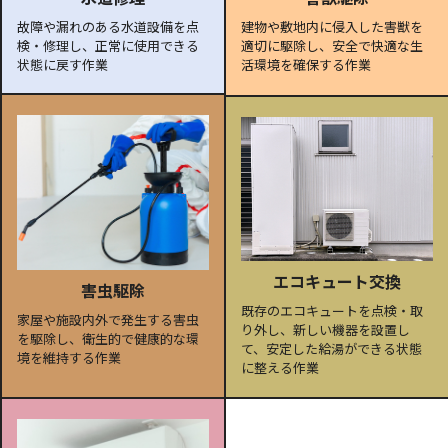
故障や漏れのある水道設備を点
建物や敷地内に侵入した害獣を
検・修理し、正常に使用できる
適切に駆除し、安全で快適な生
状態に戻す作業
活環境を確保する作業
エコキュート交換
害虫駆除
既存のエコキュートを点検・取
家屋や施設内外で発生する害虫
り外し、新しい機器を設置し
を駆除し、衛生的で健康的な環
て、安定した給湯ができる状態
境を維持する作業
に整える作業