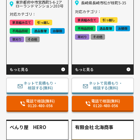
東京都府中市宮西町5-6-2ア
長崎県長崎市松が枝町5-35
ローランドマンション203号
対応カテゴリ：
対応カテゴリ：
家具組み立て
引っ越し
家具組み立て
引っ越し
不用品回収
遺品整理
お掃除
不用品回収
遺品整理
お掃除
草刈り
その他
草刈り
その他
もっと見る
もっと見る
ネットで見積もり・
ネットで見積もり・
相談する(無料)
相談する(無料)
電話で相談(無料)
電話で相談(無料)
0120-480-056
0120-480-056
べんり屋 HERO
有限会社 北海商事