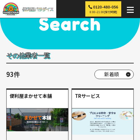
0120-480-056
便利屋パラダイス
>
探す
>
その他
8:00~21:00[受付時間]
Search
その他業者一覧
93件
便利屋まかせて本舗
TRサービス