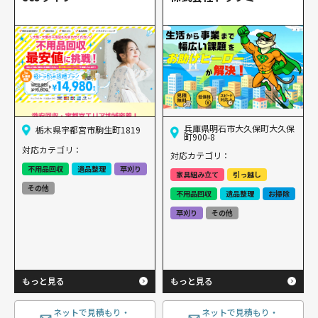
兵庫県明石市大久保町大久保
栃木県宇都宮市駒生町1819
町900-8
対応カテゴリ：
対応カテゴリ：
不用品回収
遺品整理
草刈り
家具組み立て
引っ越し
その他
不用品回収
遺品整理
お掃除
草刈り
その他
もっと見る
もっと見る
ネットで見積もり・
ネットで見積もり・