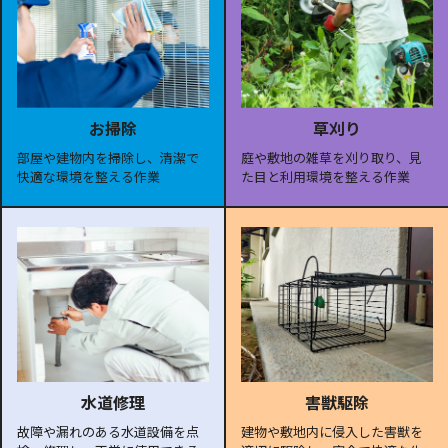
お掃除
草刈り
部屋や建物内を掃除し、清潔で
庭や敷地の雑草を刈り取り、見
快適な環境を整える作業
た目と利用環境を整える作業
水道修理
害獣駆除
故障や漏れのある水道設備を点
建物や敷地内に侵入した害獣を