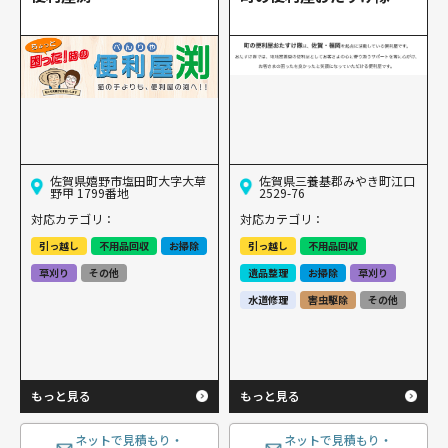
佐賀県嬉野市塩田町大字大草
佐賀県三養基郡みやき町江口
野甲 1799番地
2529-76
対応カテゴリ：
対応カテゴリ：
引っ越し
不用品回収
お掃除
引っ越し
不用品回収
草刈り
その他
遺品整理
お掃除
草刈り
水道修理
害虫駆除
その他
もっと見る
もっと見る
ネットで見積もり・
ネットで見積もり・