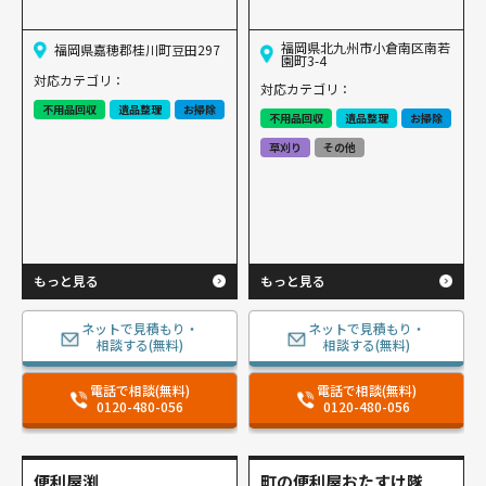
福岡県北九州市小倉南区南若
福岡県嘉穂郡桂川町豆田297
園町3-4
対応カテゴリ：
対応カテゴリ：
不用品回収
遺品整理
お掃除
不用品回収
遺品整理
お掃除
草刈り
その他
もっと見る
もっと見る
ネットで見積もり・
ネットで見積もり・
相談する(無料)
相談する(無料)
電話で相談(無料)
電話で相談(無料)
0120-480-056
0120-480-056
便利屋渕
町の便利屋おたすけ隊