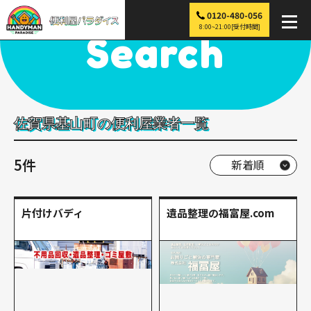
0120-480-056
便利屋パラダイス
>
探す
>
九州
>
佐賀
>
基山町
8:00~21:00[受付時間]
Search
佐賀県基山町の便利屋業者一覧
5件
片付けバディ
遺品整理の福富屋.com