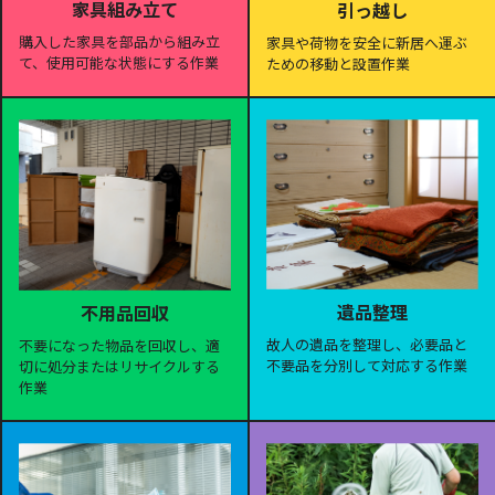
家具組み立て
引っ越し
購入した家具を部品から組み立
家具や荷物を安全に新居へ運ぶ
て、使用可能な状態にする作業
ための移動と設置作業
遺品整理
不用品回収
故人の遺品を整理し、必要品と
不要になった物品を回収し、適
不要品を分別して対応する作業
切に処分またはリサイクルする
作業