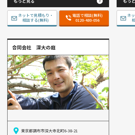
もっと見る
もっ
ネットで見積もり・
電話で相談(無料)
ネ
相談する(無料)
0120-480-056
相
合同会社 深大の庭
東京都調布市深大寺北町6-38-21