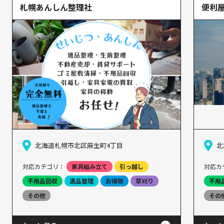
札幌あんしん整理社
便利屋
北海道札幌市北区麻生町4丁目
北
対応カテゴリ：
家具組み立て
引っ越し
対応カ
不用品回収
遺品整理
お掃除
草刈り
不用
その他
その