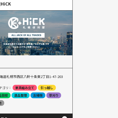
HiCK
海道札幌市西区八軒十条東2丁目1-47-203
テゴリ：
家具組み立て
引っ越し
品回収
遺品整理
お掃除
草刈り
他