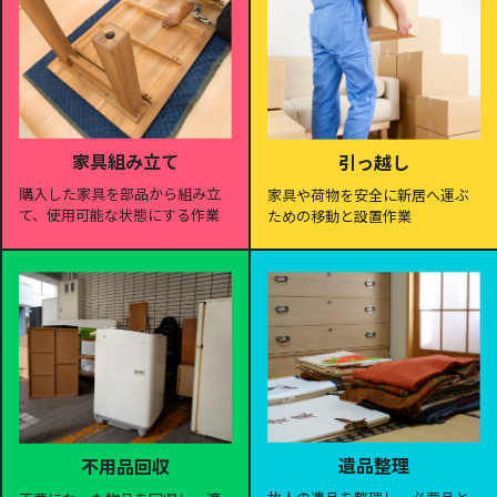
家具組み立て
引っ越し
購入した家具を部品から組み立
家具や荷物を安全に新居へ運ぶ
て、使用可能な状態にする作業
ための移動と設置作業
遺品整理
不用品回収