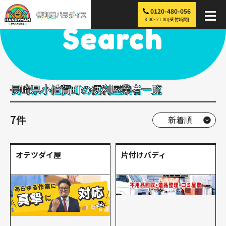
0120-480-056
便利屋パラダイス
>
探す
>
九州
>
長崎
>
小値賀町
8:00~21:00[受付時間]
Search
長崎県小値賀町の便利屋業者一覧
7件
オテツダイ屋
片付けバディ