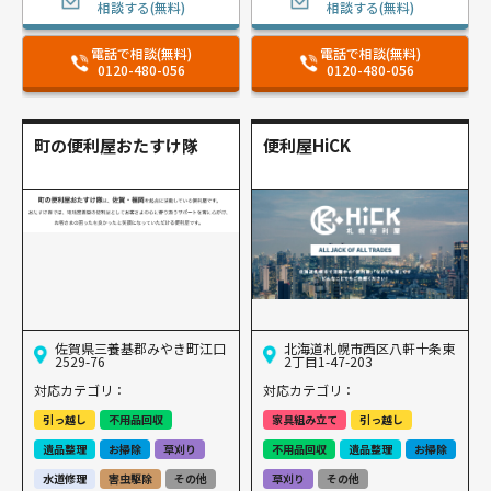
相談する(無料)
相談する(無料)
電話で相談(無料)
電話で相談(無料)
0120-480-056
0120-480-056
町の便利屋おたすけ隊
便利屋HiCK
佐賀県三養基郡みやき町江口
北海道札幌市西区八軒十条東
2529-76
2丁目1-47-203
対応カテゴリ：
対応カテゴリ：
引っ越し
不用品回収
家具組み立て
引っ越し
遺品整理
お掃除
草刈り
不用品回収
遺品整理
お掃除
水道修理
害虫駆除
その他
草刈り
その他