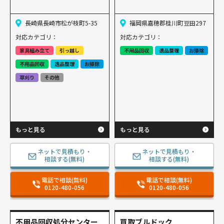
長崎県長崎市松が枝町5-35
福岡県嘉穂郡桂川町豆田297
対応カテゴリ：
対応カテゴリ：
家具組み立て
引っ越し
不用品回収
遺品整理
お掃除
不用品回収
遺品整理
お掃除
草刈り
その他
もっと見る
もっと見る
ネットで見積もり・
ネットで見積もり・
相談する(無料)
相談する(無料)
電話で相談(無料)
電話で相談(無料)
0120-480-056
0120-480-056
​不用品回収処分センター
買取ブルドック