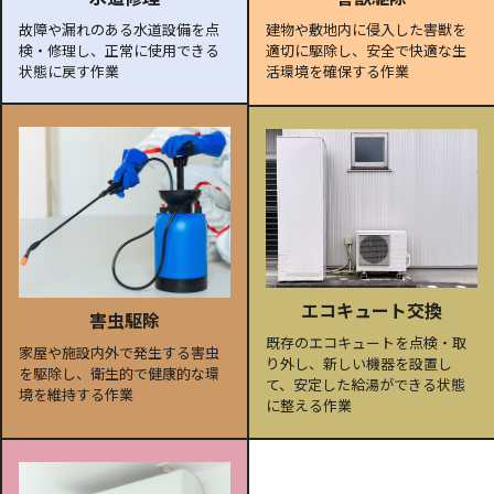
故障や漏れのある水道設備を点
建物や敷地内に侵入した害獣を
検・修理し、正常に使用できる
適切に駆除し、安全で快適な生
状態に戻す作業
活環境を確保する作業
エコキュート交換
害虫駆除
既存のエコキュートを点検・取
家屋や施設内外で発生する害虫
り外し、新しい機器を設置し
を駆除し、衛生的で健康的な環
て、安定した給湯ができる状態
境を維持する作業
に整える作業