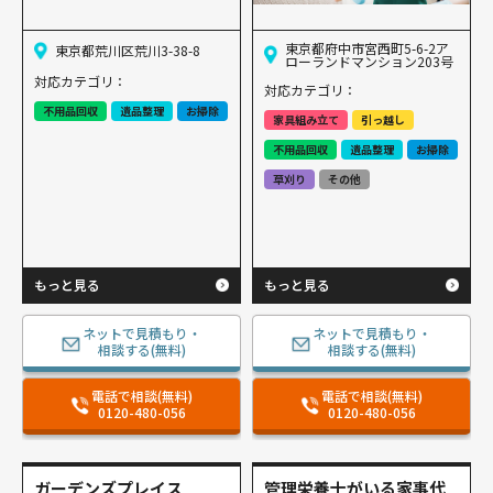
東京都府中市宮西町5-6-2ア
東京都荒川区荒川3-38-8
ローランドマンション203号
対応カテゴリ：
対応カテゴリ：
不用品回収
遺品整理
お掃除
家具組み立て
引っ越し
不用品回収
遺品整理
お掃除
草刈り
その他
もっと見る
もっと見る
ネットで見積もり・
ネットで見積もり・
相談する(無料)
相談する(無料)
電話で相談(無料)
電話で相談(無料)
0120-480-056
0120-480-056
ガーデンズプレイス
管理栄養士がいる家事代