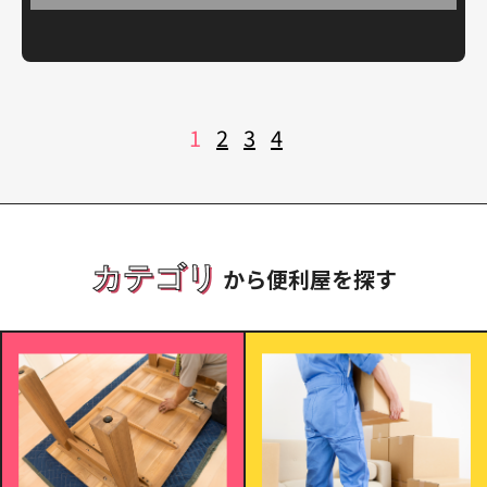
投
1
2
3
4
稿
の
ペ
ー
ジ
送
り
カテゴリ
から便利屋を探す