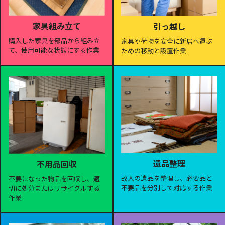
家具組み立て
引っ越し
購入した家具を部品から組み立
家具や荷物を安全に新居へ運ぶ
て、使用可能な状態にする作業
ための移動と設置作業
遺品整理
不用品回収
故人の遺品を整理し、必要品と
不要になった物品を回収し、適
不要品を分別して対応する作業
切に処分またはリサイクルする
作業