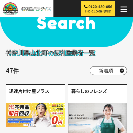
0120-480-056
便利屋パラダイス
>
探す
>
関東
>
神奈川
>
山北町
8:00~21:00[受付時間]
Search
神奈川県山北町の便利屋業者一覧
47件
迅速片付け屋プラス
暮らしのフレンズ