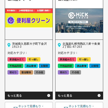
茨城県久慈郡大子町下金沢
北海道札幌市西区八軒十条東
1913-3
2丁目1-47-203
対応カテゴリ：
対応カテゴリ：
家具組み立て
引っ越し
家具組み立て
引っ越し
不用品回収
遺品整理
お掃除
不用品回収
遺品整理
お掃除
草刈り
害虫駆除
その他
草刈り
その他
もっと見る
もっと見る
ネットで見積もり・
ネットで見積もり・