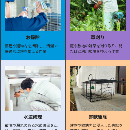
お掃除
草刈り
部屋や建物内を掃除し、清潔で
庭や敷地の雑草を刈り取り、見
快適な環境を整える作業
た目と利用環境を整える作業
水道修理
害獣駆除
故障や漏れのある水道設備を点
建物や敷地内に侵入した害獣を