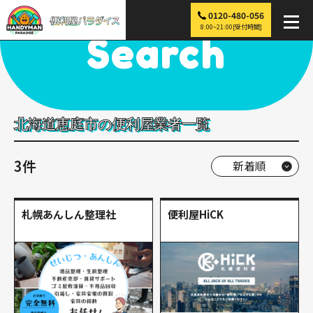
0120-480-056
便利屋パラダイス
>
探す
>
北海道
>
恵庭市
8:00~21:00[受付時間]
Search
北海道恵庭市の便利屋業者一覧
3件
札幌あんしん整理社
便利屋HiCK