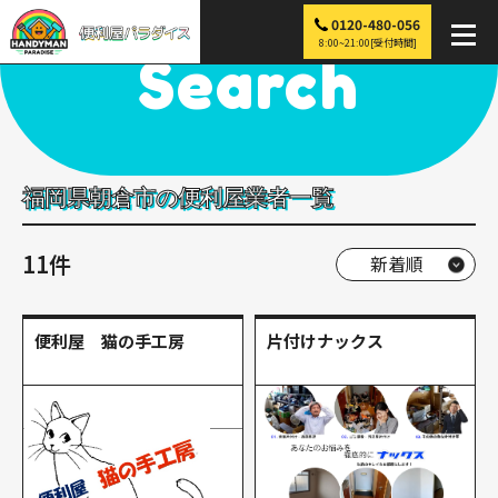
0120-480-056
便利屋パラダイス
>
探す
>
九州
>
福岡
>
朝倉市
8:00~21:00[受付時間]
Search
福岡県朝倉市の便利屋業者一覧
11件
便利屋 猫の手工房
片付けナックス