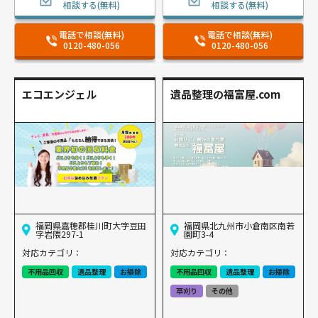
相談する(無料)
相談する(無料)
電話で相談(無料)
電話で相談(無料)
0120-480-056
0120-480-056
エコエンジェル
遺品整理の福富屋.com
福岡県嘉穂郡桂川町大字豆田
福岡県北九州市小倉南区南若
字岩隈297-1
園町3-4
対応カテゴリ：
対応カテゴリ：
不用品回収
遺品整理
お掃除
不用品回収
遺品整理
お掃除
草刈り
その他