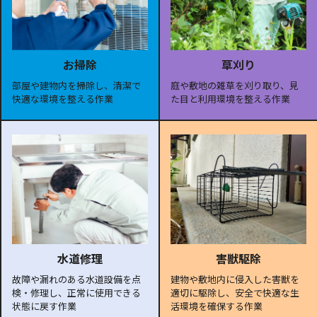
お掃除
草刈り
部屋や建物内を掃除し、清潔で
庭や敷地の雑草を刈り取り、見
快適な環境を整える作業
た目と利用環境を整える作業
水道修理
害獣駆除
故障や漏れのある水道設備を点
建物や敷地内に侵入した害獣を
検・修理し、正常に使用できる
適切に駆除し、安全で快適な生
状態に戻す作業
活環境を確保する作業