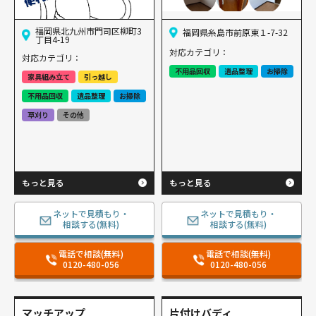
福岡県北九州市門司区柳町3
福岡県糸島市前原東１-7-32
丁目4-19
対応カテゴリ：
対応カテゴリ：
不用品回収
遺品整理
お掃除
家具組み立て
引っ越し
不用品回収
遺品整理
お掃除
草刈り
その他
もっと見る
もっと見る
ネットで見積もり・
ネットで見積もり・
相談する(無料)
相談する(無料)
電話で相談(無料)
電話で相談(無料)
0120-480-056
0120-480-056
マッチアップ
片付けバディ