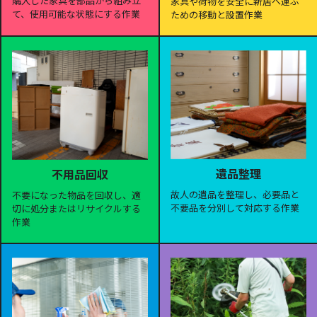
購入した家具を部品から組み立
家具や荷物を安全に新居へ運ぶ
て、使用可能な状態にする作業
ための移動と設置作業
遺品整理
不用品回収
故人の遺品を整理し、必要品と
不要になった物品を回収し、適
不要品を分別して対応する作業
切に処分またはリサイクルする
作業