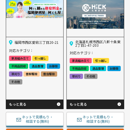
北海道札幌市西区八軒十条東
福岡市西区愛宕三丁目20-21
2丁目1-47-203
対応カテゴリ：
対応カテゴリ：
家具組み立て
引っ越し
家具組み立て
引っ越し
不用品回収
遺品整理
お掃除
不用品回収
遺品整理
お掃除
草刈り
害獣駆除
害虫駆除
草刈り
その他
その他
もっと見る
もっと見る
ネットで見積もり・
ネットで見積もり・
相談する(無料)
相談する(無料)