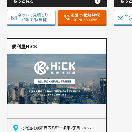
もっと見る
もっ
ネットで見積もり・
電話で相談(無料)
ネ
相談する(無料)
0120-480-056
相
便利屋HiCK
北海道札幌市西区八軒十条東2丁目1-47-203