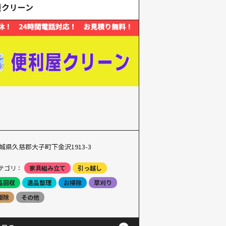
屋クリーン
城県久慈郡大子町下金沢1913-3
テゴリ：
家具組み立て
引っ越し
品回収
遺品整理
お掃除
草刈り
駆除
その他