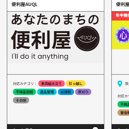
便利屋AUQL
便利
対応カテゴリ：
家具組み立て
引っ越し
茨
不用品回収
遺品整理
お掃除
草刈り
対応カ
その他
不用
害虫