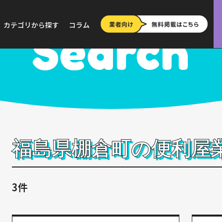
>
福島
>
棚倉町
カテゴリから探す
コラム
Search
福島県棚倉町の便利屋
3件