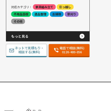
対応カテゴリ：
家具組み立て
引っ越し
不用品回収
遺品整理
お掃除
草刈り
その他
もっと見る
ネットで見積もり・
電話で相談(無料)
相談する(無料)
0120-480-056