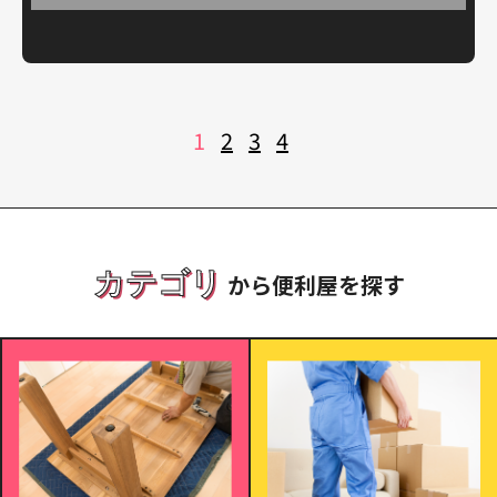
投
1
2
3
4
稿
の
ペ
ー
ジ
送
り
カテゴリ
から便利屋を探す