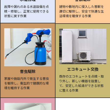
故障や漏れのある水道設備を点
建物や敷地内に侵入した害獣を
検・修理し、正常に使用できる
適切に駆除し、安全で快適な生
状態に戻す作業
活環境を確保する作業
エコキュート交換
害虫駆除
既存のエコキュートを点検・取
家屋や施設内外で発生する害虫
り外し、新しい機器を設置し
を駆除し、衛生的で健康的な環
て、安定した給湯ができる状態
境を維持する作業
に整える作業