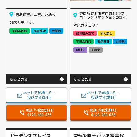
東京都府中市宮西町5-6-2ア
東京都荒川区荒川3-38-8
ローランドマンション203号
対応カテゴリ：
対応カテゴリ：
不用品回収
遺品整理
お掃除
家具組み立て
引っ越し
不用品回収
遺品整理
お掃除
草刈り
その他
もっと見る
もっと見る
ネットで見積もり・
ネットで見積もり・
相談する(無料)
相談する(無料)
電話で相談(無料)
電話で相談(無料)
0120-480-056
0120-480-056
ガーデンズプレイス
管理栄養士がいる家事代