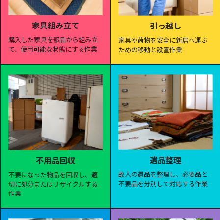
家具組み立て
引っ越し
購入した家具を部品から組み立
家具や荷物を安全に新居へ運ぶ
て、使用可能な状態にする作業
ための移動と設置作業
遺品整理
不用品回収
故人の遺品を整理し、必要品と
不要になった物品を回収し、適
不要品を分別して対応する作業
切に処分またはリサイクルする
作業