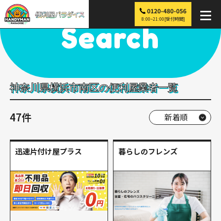
0120-480-056
便利屋パラダイス
>
探す
>
関東
>
神奈川
>
横浜市南区
8:00~21:00[受付時間]
Search
神奈川県横浜市南区の便利屋業者一覧
47件
迅速片付け屋プラス
暮らしのフレンズ