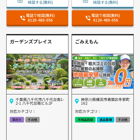
相談する(無料)
相談する(無料)
電話で相談(無料)
電話で相談(無料)
0120-480-056
0120-480-056
ガーデンズプレイス
ごみえもん
千葉県八千代市八千代台南1-
神奈川県横浜市青葉区寺家町
2-1 八千代台南ビル2F
162
対応カテゴリ：
対応カテゴリ：
草刈り
その他
不用品回収
遺品整理
その他