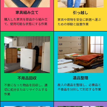
家具組み立て
引っ越し
購入した家具を部品から組み立
家具や荷物を安全に新居へ運ぶ
て、使用可能な状態にする作業
ための移動と設置作業
遺品整理
不用品回収
故人の遺品を整理し、必要品と
不要になった物品を回収し、適
不要品を分別して対応する作業
切に処分またはリサイクルする
作業