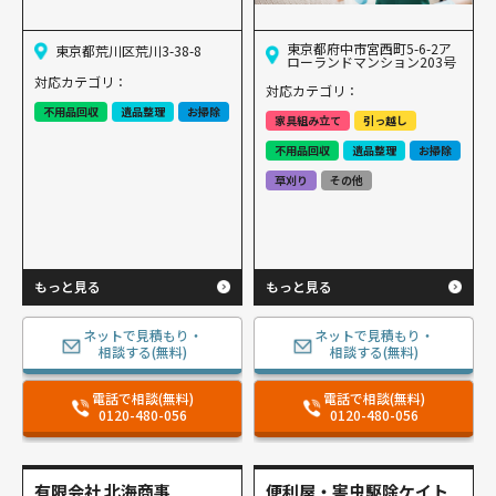
東京都府中市宮西町5-6-2ア
東京都荒川区荒川3-38-8
ローランドマンション203号
対応カテゴリ：
対応カテゴリ：
不用品回収
遺品整理
お掃除
家具組み立て
引っ越し
不用品回収
遺品整理
お掃除
草刈り
その他
もっと見る
もっと見る
ネットで見積もり・
ネットで見積もり・
相談する(無料)
相談する(無料)
電話で相談(無料)
電話で相談(無料)
0120-480-056
0120-480-056
有限会社 北海商事
便利屋・害虫駆除ケイト