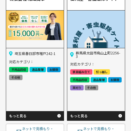
群馬県太田市鳥山上町2256-
埼玉県春日部市増戸242-1
3
対応カテゴリ：
対応カテゴリ：
不用品回収
遺品整理
お掃除
家具組み立て
引っ越し
その他
不用品回収
遺品整理
お掃除
草刈り
その他
もっと見る
もっと見る
ネットで見積もり・
ネットで見積もり・