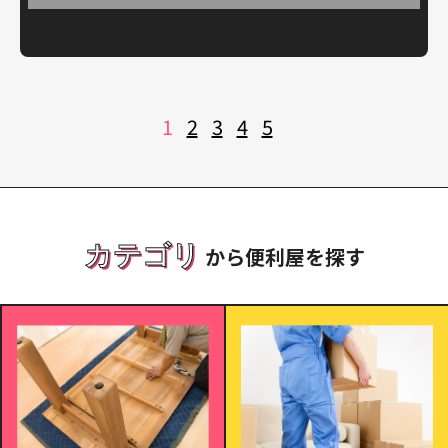
投
1
2
3
4
5
稿
の
ペ
ー
ジ
送
り
カテゴリ
から便利屋を探す