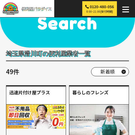
0120-480-056
便利屋パラダイス
>
探す
>
関東
>
埼玉
>
滑川町
8:00~21:00[受付時間]
Search
埼玉県滑川町の便利屋業者一覧
49件
迅速片付け屋プラス
暮らしのフレンズ