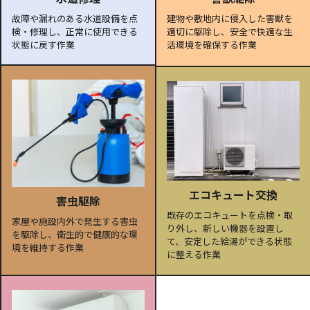
故障や漏れのある水道設備を点
建物や敷地内に侵入した害獣を
検・修理し、正常に使用できる
適切に駆除し、安全で快適な生
状態に戻す作業
活環境を確保する作業
エコキュート交換
害虫駆除
既存のエコキュートを点検・取
家屋や施設内外で発生する害虫
り外し、新しい機器を設置し
を駆除し、衛生的で健康的な環
て、安定した給湯ができる状態
境を維持する作業
に整える作業