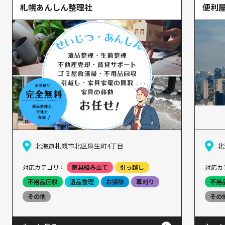
札幌あんしん整理社
便利屋
北海道札幌市北区麻生町4丁目
北
対応カテゴリ：
家具組み立て
引っ越し
対応カ
不用品回収
遺品整理
お掃除
草刈り
不用
その他
その