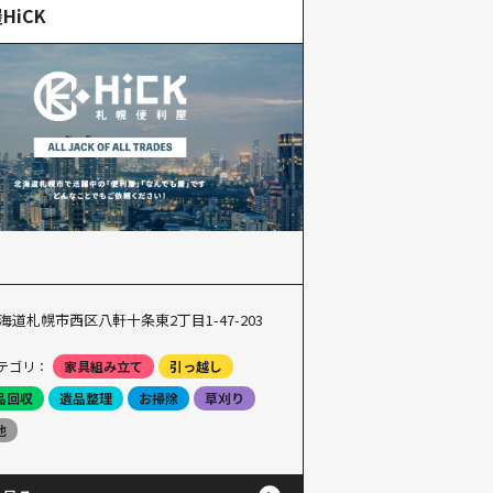
HiCK
海道札幌市西区八軒十条東2丁目1-47-203
テゴリ：
家具組み立て
引っ越し
品回収
遺品整理
お掃除
草刈り
他