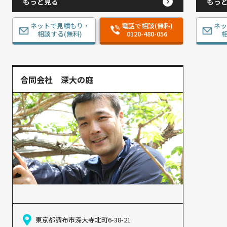
もっと見る
もっ
ネットで見積もり・
電話で相談(無料)
ネ
相談する(無料)
0120-480-056
相
合同会社 深大の庭
東京都調布市深大寺北町6-38-21