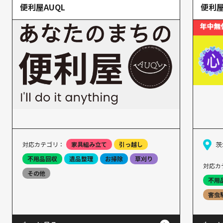
便利屋AUQL
便利
対応カテゴリ：
家具組み立て
引っ越し
茨
不用品回収
遺品整理
お掃除
草刈り
対応カ
その他
不用
害虫