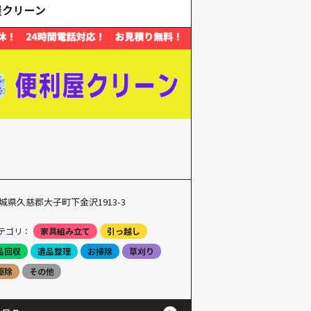
屋クリーン
城県久慈郡大子町下金沢1913-3
テゴリ：
家具組み立て
引っ越し
品回収
遺品整理
お掃除
草刈り
駆除
その他