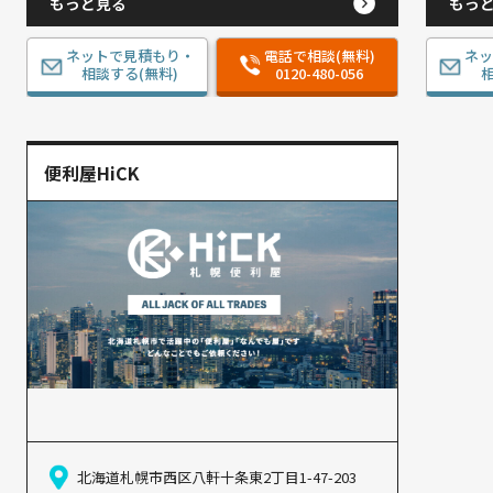
もっと見る
もっ
ネットで見積もり・
電話で相談(無料)
ネ
相談する(無料)
0120-480-056
相
便利屋HiCK
北海道札幌市西区八軒十条東2丁目1-47-203