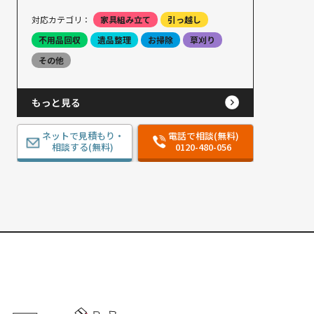
対応カテゴリ：
家具組み立て
引っ越し
不用品回収
遺品整理
お掃除
草刈り
その他
もっと見る
ネットで見積もり・
電話で相談(無料)
相談する(無料)
0120-480-056